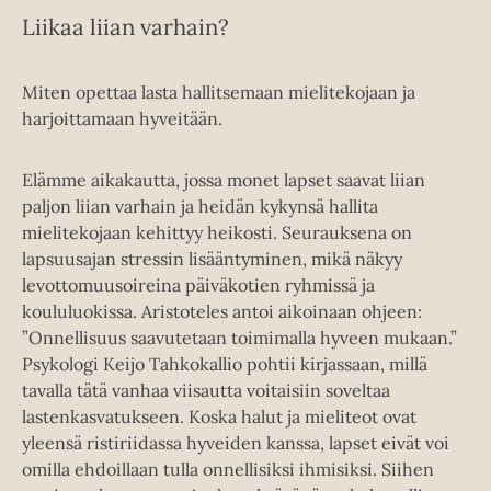
Liikaa liian varhain?
Miten opettaa lasta hallitsemaan mielitekojaan ja
harjoittamaan hyveitään.
Elämme aikakautta, jossa monet lapset saavat liian
paljon liian varhain ja heidän kykynsä hallita
mielitekojaan kehittyy heikosti. Seurauksena on
lapsuusajan stressin lisääntyminen, mikä näkyy
levottomuusoireina päiväkotien ryhmissä ja
koululuokissa. Aristoteles antoi aikoinaan ohjeen:
”Onnellisuus saavutetaan toimimalla hyveen mukaan.”
Psykologi Keijo Tahkokallio pohtii kirjassaan, millä
tavalla tätä vanhaa viisautta voitaisiin soveltaa
lastenkasvatukseen. Koska halut ja mieliteot ovat
yleensä ristiriidassa hyveiden kanssa, lapset eivät voi
omilla ehdoillaan tulla onnellisiksi ihmisiksi. Siihen