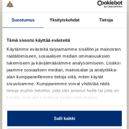
u
o
t
b
n
k
e
e
t
b
l
a
Suostumus
Yksityiskohdat
Tietoja
e
e
e
t
l
a
A
e
t
u
Tämä sivusto käyttää evästeitä
A
k
Keijo Tahkokallio
u
Käytämme evästeitä tarjoamamme sisällön ja mainosten
e
k
räätälöimiseen, sosiaalisen median ominaisuuksien
a
e
tukemiseen ja kävijämäärämme analysoimiseen. Lisäksi
a
Keijo Tahkokallio on psykologi, joka on perehtynyt
a
jaamme sosiaalisen median, mainosalan ja analytiikka-
u
kasvatuksen, vanhemmuuden ja elämänhallinnan
a
alan kumppaneillemme tietoja siitä, miten käytät
u
kysymyksiin. Hän on kirjoittanut näistä aiheista
u
sivustoamme. Kumppanimme voivat yhdistää näitä
t
lukuisia kirjoja, muun muassa Peruna kerrallaan (1988)
u
tietoja muihin tietoihin, joita olet antanut heille tai joita on
e
ja Myönteinen ajattelu lasten kasvatuksessa (1995).
t
kerätty, kun olet käyttänyt heidän palvelujaan.
e
e
n
e
v
n
Salli kaikki
ä
v
l