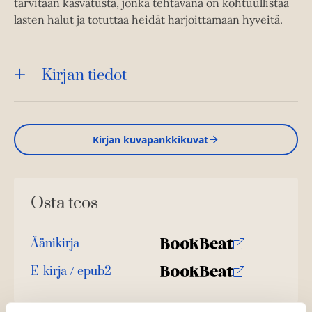
tarvitaan kasvatusta, jonka tehtävänä on kohtuullistaa
lasten halut ja totuttaa heidät harjoittamaan hyveitä.
Kirjan tiedot
Kirjan kuvapankkikuvat
Osta teos
Äänikirja
K
B
u
o
E-kirja / epub2
K
B
u
o
u
o
n
k