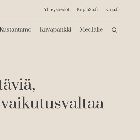
ijainen
Yhteystiedot
Kirjab2b.fi
Kirja.fi
Päävalikko
Kustantamo
Kuvapankki
Medialle
äviä,
 vaikutusvaltaa