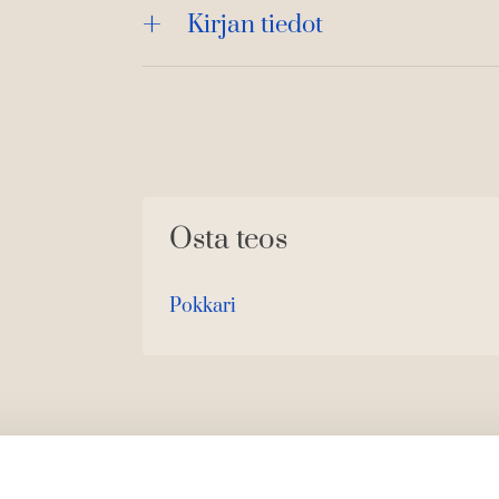
Kirjan tiedot
Osta teos
Pokkari
O
K
s
i
t
r
a
j
a
.
f