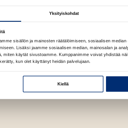
i
A
Yksityiskohdat
u
k
e
itä
a
mme sisällön ja mainosten räätälöimiseen, sosiaalisen median
a
iseen. Lisäksi jaamme sosiaalisen median, mainosalan ja analy
u
, miten käytät sivustoamme. Kumppanimme voivat yhdistää näitä t
u
n kerätty, kun olet käyttänyt heidän palvelujaan.
t
e
e
n
Kiellä
v
ä
l
i
l
e