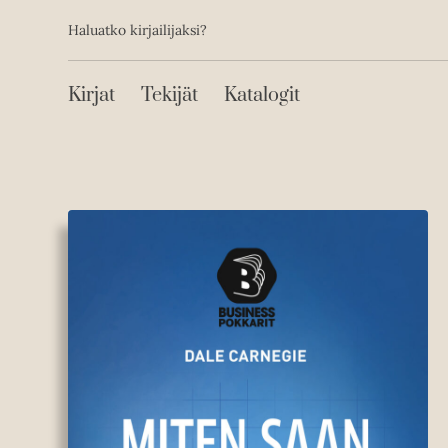
Toissijainen
Hyppää
Haluatko kirjailijaksi?
sisältöön
Päävalikko
Kirjat
Tekijät
Katalogit