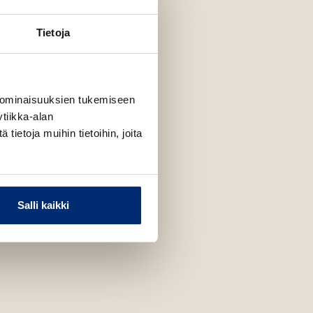
Tietoja
 ominaisuuksien tukemiseen
tiikka-alan
ietoja muihin tietoihin, joita
Salli kaikki