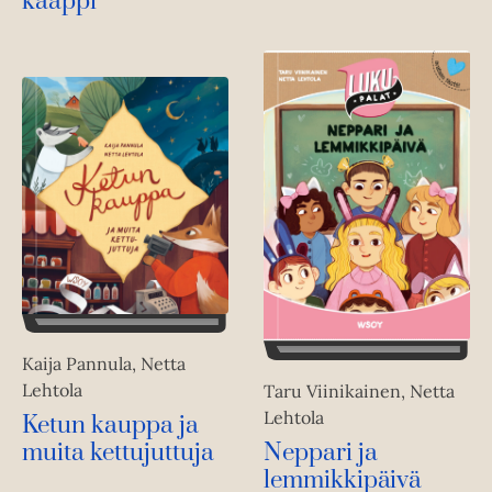
kaappi
Kaija Pannula, Netta
Lehtola
Taru Viinikainen, Netta
Lehtola
Ketun kauppa ja
Neppari ja
muita kettujuttuja
lemmikkipäivä