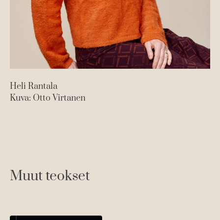
Heli Rantala
Ne
Kuva: Otto Virtanen
Ku
Muut teokset