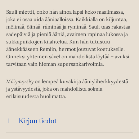
Sauli miettii, onko hän ainoa lapsi koko maailmassa,
joka ei osaa uida ääniaalloissa. Kaikkialla on kiljuntaa,
mölinää, ölinää, räminää ja ryminää. Sauli taas rakastaa
sadepäiviä ja pieniä ääniä, avaimen rapinaa lukossa ja
sukkapuikkojen kilahtelua. Kun hän tutustuu
äänekkääseen Remiin, hermot joutuvat koetukselle.
Onneksi yhteinen sävel on mahdollista löytää – avuksi
tarvitaan vain hieman supersankarivoimia.
Mölymyrsky
on lempeä kuvakirja ääniyliherkkyydestä
ja ystävyydestä, joka on mahdollista solmia
erilaisuudesta huolimatta.
Kirjan tiedot