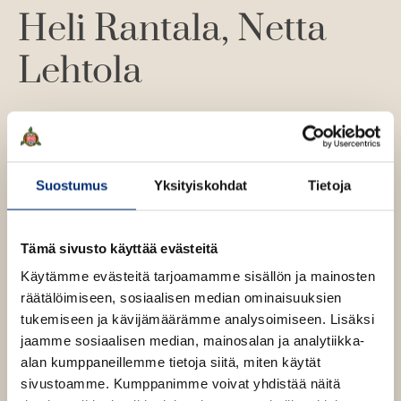
Heli Rantala
Netta
n
Lehtola
Kirjailija-käsikirjoittaja
Heli Rantala
ja kuvittaja
Netta
Lehtola
ovat tulleet aiemmin tunnetuiksi kiitellyn
Murtautuja Mauri -kuvakirjan tekijäparina.
Suostumus
Yksityiskohdat
Tietoja
Heli Rantala
Tämä sivusto käyttää evästeitä
Lue lisää tekijästä
H
e
Käytämme evästeitä tarjoamamme sisällön ja mainosten
l
räätälöimiseen, sosiaalisen median ominaisuuksien
Netta Lehtola
i
R
tukemiseen ja kävijämäärämme analysoimiseen. Lisäksi
a
Lue lisää tekijästä
jaamme sosiaalisen median, mainosalan ja analytiikka-
N
n
e
alan kumppaneillemme tietoja siitä, miten käytät
t
t
a
sivustoamme. Kumppanimme voivat yhdistää näitä
t
l