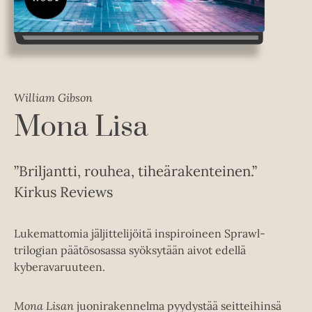
William Gibson
Mona Lisa
”Briljantti, rouhea, tiheärakenteinen.”
Kirkus Reviews
Lukemattomia jäljittelijöitä inspiroineen Sprawl-
trilogian päätösosassa syöksytään aivot edellä
kyberavaruuteen.
Mona Lisan
juonirakennelma pyydystää seitteihinsä