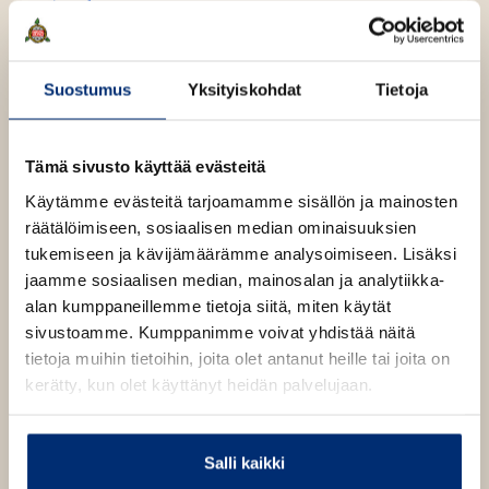
Äänikirja
K
B
u
o
E-kirja / epub2
K
B
u
o
u
o
Suostumus
Yksityiskohdat
Tietoja
n
k
u
o
t
b
n
k
e
e
Tämä sivusto käyttää evästeitä
t
b
l
a
e
e
Käytämme evästeitä tarjoamamme sisällön ja mainosten
e
t
l
a
räätälöimiseen, sosiaalisen median ominaisuuksien
A
e
t
tukemiseen ja kävijämäärämme analysoimiseen. Lisäksi
u
A
jaamme sosiaalisen median, mainosalan ja analytiikka-
k
William Gibson
u
alan kumppaneillemme tietoja siitä, miten käytät
e
k
sivustoamme. Kumppanimme voivat yhdistää näitä
a
e
tietoja muihin tietoihin, joita olet antanut heille tai joita on
a
William Gibson (s. 1948) on Hugo-, Nebula- ja Philip K.
a
kerätty, kun olet käyttänyt heidän palvelujaan.
u
Dick -palkittu tieteiskirjallisuuden uranuurtaja, jonka
a
u
teoksissa kovaksikeitetty rikoskirjallisuus yhdistyy
u
t
teknologisten mahdollisuuksien maailmaan. Hänen
u
Salli kaikki
e
tunnetuimpiin teoksiinsa kuuluu
Neurovelhon
(1984,
t