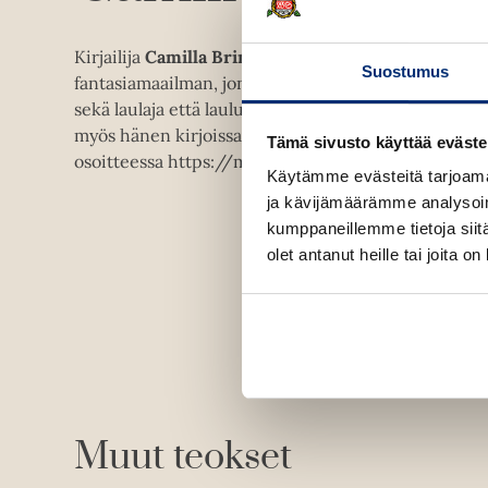
Kirjailija
Camilla Brinck
on luonut runsaan, värikkä
Suostumus
fantasiamaailman, jonka parissa viihtyy koko perhe.
sekä laulaja että lauluntekijä, ja rytmin ja melodisu
myös hänen kirjoissaan. Mussen ja Heliumin maailma
Tämä sivusto käyttää eväste
osoitteessa https://musseochhelium.se.
Käytämme evästeitä tarjoama
ja kävijämäärämme analysoim
kumppaneillemme tietoja siitä
olet antanut heille tai joita o
Muut teokset