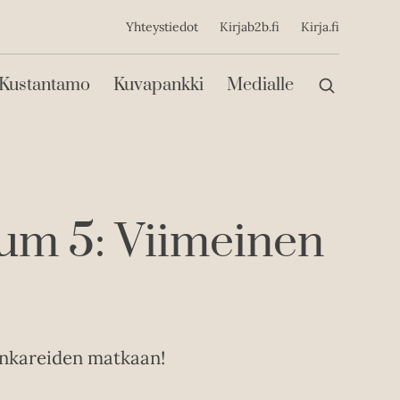
ijainen
Yhteystiedot
Kirjab2b.fi
Kirja.fi
Päävalikko
Kustantamo
Kuvapankki
Medialle
um 5: Viimeinen
nkareiden matkaan!