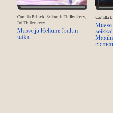
Camilla Brinck, Srikanth Thillenkery,
Camilla B
Fai Thillenkery
Musse 
Musse ja Helium: Joulun
seikkai
taika
Maailm
elemen