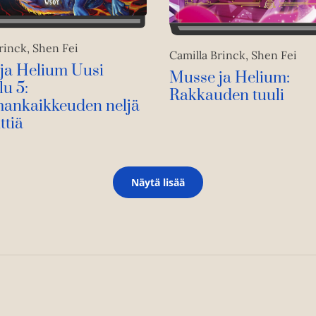
rinck, Shen Fei
Camilla Brinck, Shen Fei
ja Helium Uusi
Musse ja Helium:
lu 5:
Rakkauden tuuli
ankaikkeuden neljä
ttiä
Näytä lisää