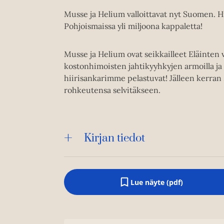
Musse ja Helium valloittavat nyt Suomen. H
Pohjoismaissa yli miljoona kappaletta!
Musse ja Helium ovat seikkailleet Eläinten 
kostonhimoisten jahtikyyhkyjen armoilla ja n
hiirisankarimme pelastuvat! Jälleen kerra
rohkeutensa selvitäkseen.
Kirjan tiedot
Lue näyte (pdf)
A
u
k
e
a