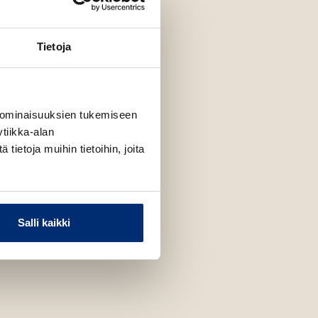
Tietoja
 ominaisuuksien tukemiseen
tiikka-alan
ietoja muihin tietoihin, joita
Salli kaikki