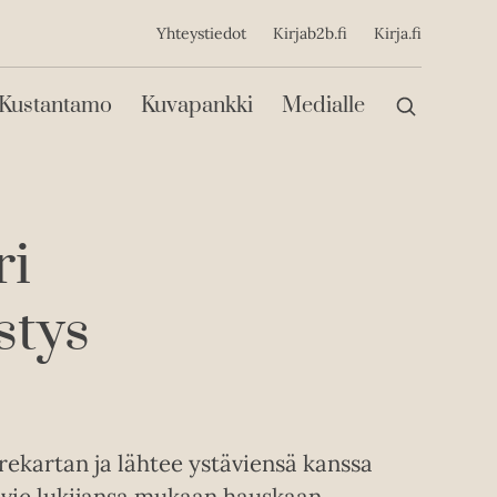
ijainen
Yhteystiedot
Kirjab2b.fi
Kirja.fi
Päävalikko
Kustantamo
Kuvapankki
Medialle
ri
stys
ekartan ja lähtee ystäviensä kanssa
 vie lukijansa mukaan hauskaan