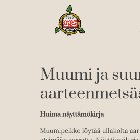
Toiss
Muumi ja suu
aarteenmetsä
Huima näyttämökirja
Muumipeikko löytää ullakolta aarr
etsimään aarretta. Näyttämökirja