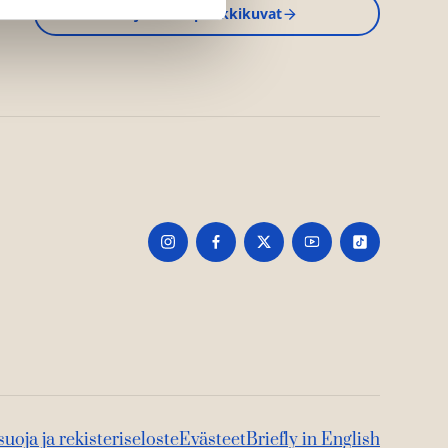
Kirjan kuvapankkikuvat
suoja ja rekisteriseloste
Evästeet
Briefly in English