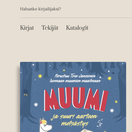
Toissijainen
Hyppää
Haluatko kirjailijaksi?
sisältöön
Päävalikko
Kirjat
Tekijät
Katalogit