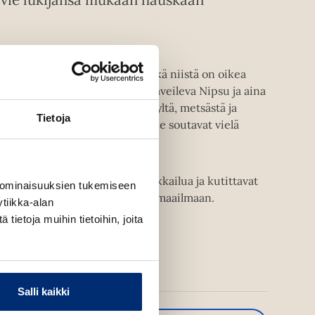
a siinä on useita rasteja. Mikä niistä on oikea
Niiskuneiti, rikastumisesta haaveileva Nipsu ja aina
 aarrejahtiin. He etsivät niityltä, metsästä ja
Tietoja
ämättä mitään. Iltahämärissä he soutavat vielä
en rasti. Jännitys tiivistyy.
at vievät lukijan keskelle seikkailua ja kutittavat
 ominaisuuksien tukemiseen
ove Janssonin luomaan muumien maailmaan.
tiikka-alan
ietoja muihin tietoihin, joita
Salli kaikki