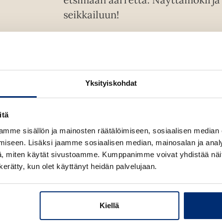
seikkailuun!
Muumipeikko löytää vanhan aarrekartan mutt
kätköpaikka? Kauniita kalleuksia rakastava 
toimintaan valmis pikku Myy lähtevät mukaan
Yksityiskohdat
Muumilaakson etäisimmistäkin kolkista löyt
Yksinäiselle Saarelle, jossa on kartan viimein
itä
Värikkään näyttämökirjan kolmiulotteiset kuv
mme sisällön ja mainosten räätälöimiseen, sosiaalisen median
mielikuvitusta. Kirjan tarina perustuu T
iseen. Lisäksi jaamme sosiaalisen median, mainosalan ja analy
, miten käytät sivustoamme. Kumppanimme voivat yhdistää näitä t
n kerätty, kun olet käyttänyt heidän palvelujaan.
Kirjan tiedot
Kiellä