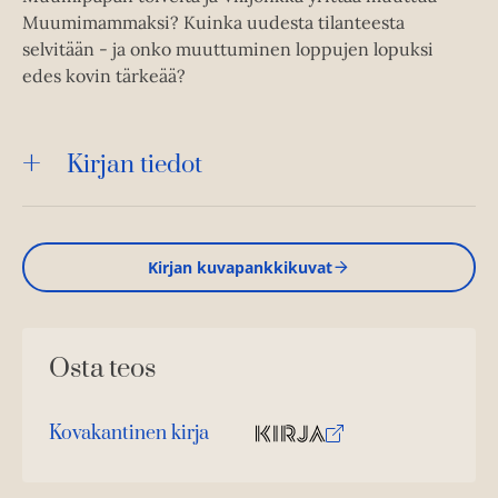
Muumimammaksi? Kuinka uudesta tilanteesta
selvitään - ja onko muuttuminen loppujen lopuksi
edes kovin tärkeää?
Kirjan tiedot
Kirjan kuvapankkikuvat
Osta teos
Kovakantinen kirja
O
K
s
i