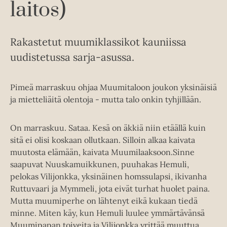
laitos)
Rakastetut muumiklassikot kauniissa
uudistetussa sarja-asussa.
Pimeä marraskuu ohjaa Muumitaloon joukon yksinäisiä
ja mietteliäitä olentoja - mutta talo onkin tyhjillään.
On marraskuu. Sataa. Kesä on äkkiä niin etäällä kuin
sitä ei olisi koskaan ollutkaan. Silloin alkaa kaivata
muutosta elämään, kaivata Muumilaaksoon.Sinne
saapuvat Nuuskamuikkunen, puuhakas Hemuli,
pelokas Vilijonkka, yksinäinen homssulapsi, ikivanha
Ruttuvaari ja Mymmeli, jota eivät turhat huolet paina.
Mutta muumiperhe on lähtenyt eikä kukaan tiedä
minne. Miten käy, kun Hemuli luulee ymmärtävänsä
Muumipapan toiveita ja Vilijonkka yrittää muuttua