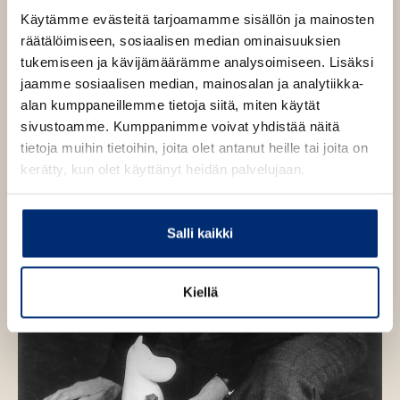
ä
Käytämme evästeitä tarjoamamme sisällön ja mainosten
l
räätälöimiseen, sosiaalisen median ominaisuuksien
i
tukemiseen ja kävijämäärämme analysoimiseen. Lisäksi
l
jaamme sosiaalisen median, mainosalan ja analytiikka-
e
alan kumppaneillemme tietoja siitä, miten käytät
h
sivustoamme. Kumppanimme voivat yhdistää näitä
t
tietoja muihin tietoihin, joita olet antanut heille tai joita on
e
kerätty, kun olet käyttänyt heidän palvelujaan.
e
n
Salli kaikki
Kiellä