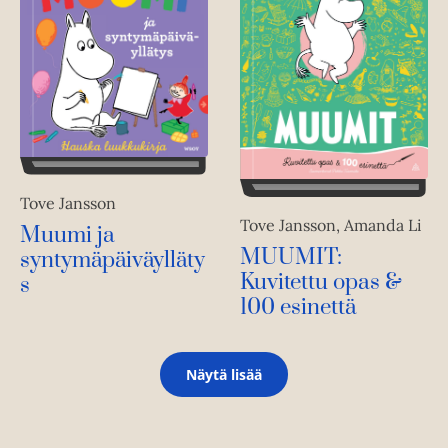
Tove Jansson
Tove Jansson, Amanda Li
Muumi ja
MUUMIT:
syntymäpäiväylläty
Kuvitettu opas &
s
100 esinettä
Näytä lisää