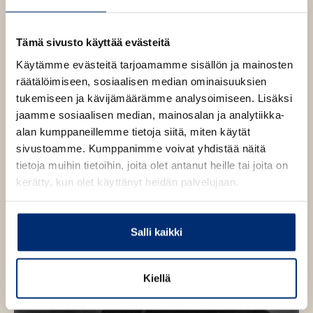
u
J
e
a
t
e
n
e
Tämä sivusto käyttää evästeitä
n
s
e
s
v
Käytämme evästeitä tarjoamamme sisällön ja mainosten
o
n
ä
n
räätälöimiseen, sosiaalisen median ominaisuuksien
v
l
tukemiseen ja kävijämäärämme analysoimiseen. Lisäksi
ä
i
jaamme sosiaalisen median, mainosalan ja analytiikka-
l
l
alan kumppaneillemme tietoja siitä, miten käytät
i
e
sivustoamme. Kumppanimme voivat yhdistää näitä
l
h
tietoja muihin tietoihin, joita olet antanut heille tai joita on
e
t
kerätty, kun olet käyttänyt heidän palvelujaan.
h
e
t
e
e
n
Salli kaikki
e
n
Kiellä