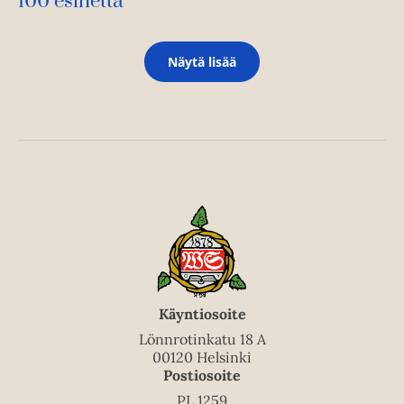
100 esinettä
Näytä lisää
Käyntiosoite
Lönnrotinkatu 18 A
00120 Helsinki
Postiosoite
PL 1259