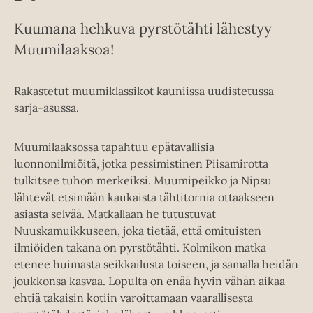
Kuumana hehkuva pyrstötähti lähestyy
Muumilaaksoa!
Rakastetut muumiklassikot kauniissa uudistetussa
sarja-asussa.
Muumilaaksossa tapahtuu epätavallisia
luonnonilmiöitä, jotka pessimistinen Piisamirotta
tulkitsee tuhon merkeiksi. Muumipeikko ja Nipsu
lähtevät etsimään kaukaista tähtitornia ottaakseen
asiasta selvää. Matkallaan he tutustuvat
Nuuskamuikkuseen, joka tietää, että omituisten
ilmiöiden takana on pyrstötähti. Kolmikon matka
etenee huimasta seikkailusta toiseen, ja samalla heidän
joukkonsa kasvaa. Lopulta on enää hyvin vähän aikaa
ehtiä takaisin kotiin varoittamaan vaarallisesta