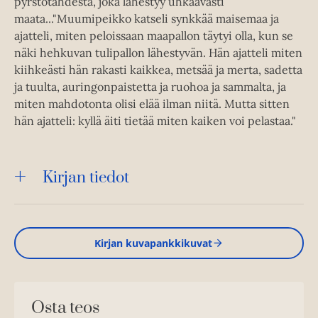
pyrstötähdestä, joka lähestyy uhkaavasti
maata..."Muumipeikko katseli synkkää maisemaa ja
ajatteli, miten peloissaan maapallon täytyi olla, kun se
näki hehkuvan tulipallon lähestyvän. Hän ajatteli miten
kiihkeästi hän rakasti kaikkea, metsää ja merta, sadetta
ja tuulta, auringonpaistetta ja ruohoa ja sammalta, ja
miten mahdotonta olisi elää ilman niitä. Mutta sitten
hän ajatteli: kyllä äiti tietää miten kaiken voi pelastaa."
Kirjan tiedot
Kirjan kuvapankkikuvat
Osta teos