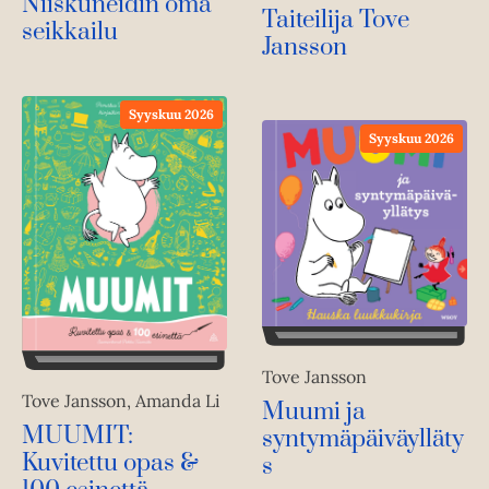
Niiskuneidin oma
Taiteilija Tove
seikkailu
Jansson
Syyskuu 2026
Syyskuu 2026
Tove Jansson
Tove Jansson, Amanda Li
Muumi ja
MUUMIT:
syntymäpäiväylläty
Kuvitettu opas &
s