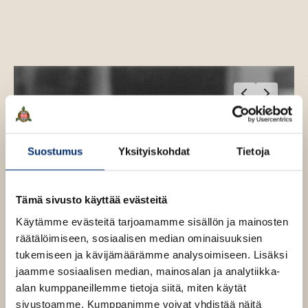
e
J
a
n
s
s
O
O
o
n
h
h
i
i
t
t
a
a
Suostumus
Yksityiskohdat
Tietoja
k
k
u
u
v
v
Tämä sivusto käyttää evästeitä
a
a
t
t
Käytämme evästeitä tarjoamamme sisällön ja mainosten
räätälöimiseen, sosiaalisen median ominaisuuksien
tukemiseen ja kävijämäärämme analysoimiseen. Lisäksi
jaamme sosiaalisen median, mainosalan ja analytiikka-
alan kumppaneillemme tietoja siitä, miten käytät
sivustoamme. Kumppanimme voivat yhdistää näitä