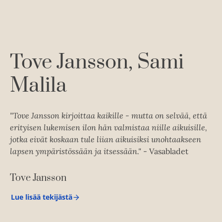
Tove Jansson
Sami
Malila
"Tove Jansson kirjoittaa kaikille - mutta on selvää, että
erityisen lukemisen ilon hän valmistaa niille aikuisille,
jotka eivät koskaan tule liian aikuisiksi unohtaakseen
lapsen ympäristössään ja itsessään."
- Vasabladet
Tove Jansson
Lue lisää tekijästä
T
o
v