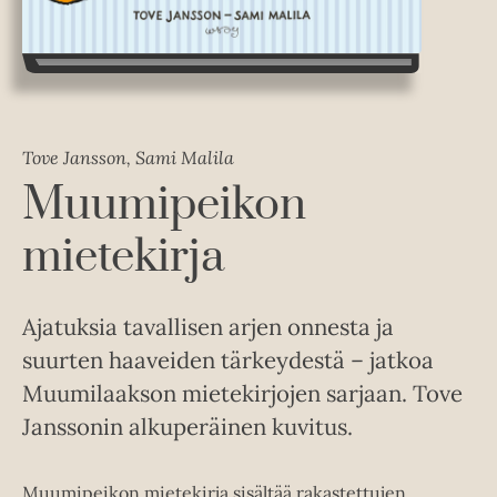
Tove Jansson, Sami Malila
Muumipeikon
mietekirja
Ajatuksia tavallisen arjen onnesta ja
suurten haaveiden tärkeydestä – jatkoa
Muumilaakson mietekirjojen sarjaan. Tove
Janssonin alkuperäinen kuvitus.
Muumipeikon mietekirja sisältää rakastettujen