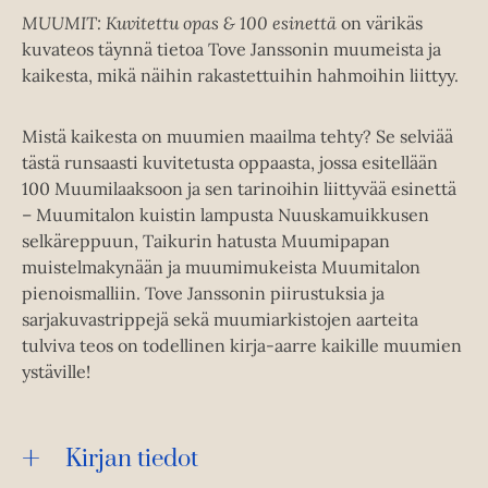
MUUMIT: Kuvitettu opas & 100 esinettä
on värikäs
kuvateos täynnä tietoa Tove Janssonin muumeista ja
kaikesta, mikä näihin rakastettuihin hahmoihin liittyy.
Mistä kaikesta on muumien maailma tehty? Se selviää
tästä runsaasti kuvitetusta oppaasta, jossa esitellään
100 Muumilaaksoon ja sen tarinoihin liittyvää esinettä
– Muumitalon kuistin lampusta Nuuskamuikkusen
selkäreppuun, Taikurin hatusta Muumipapan
muistelmakynään ja muumimukeista Muumitalon
pienoismalliin. Tove Janssonin piirustuksia ja
sarjakuvastrippejä sekä muumiarkistojen aarteita
tulviva teos on todellinen kirja-aarre kaikille muumien
ystäville!
Kirjan tiedot