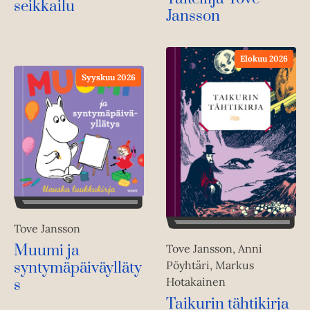
seikkailu
Jansson
Elokuu 2026
Syyskuu 2026
Tove Jansson
Muumi ja
Tove Jansson, Anni
Pöyhtäri, Markus
syntymäpäiväylläty
Hotakainen
s
Taikurin tähtikirja