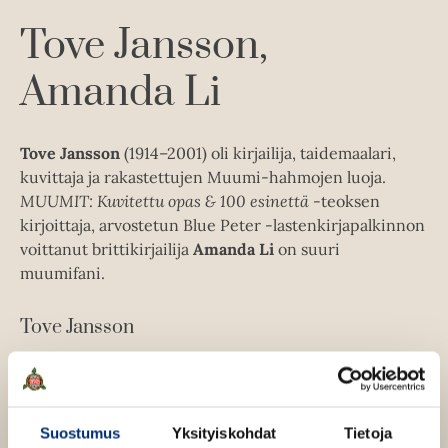
A
Tove Jansson
u
k
Amanda Li
e
a
a
Tove Jansson
(1914–2001) oli kirjailija, taidemaalari,
u
kuvittaja ja rakastettujen Muumi-hahmojen luoja.
u
MUUMIT: Kuvitettu opas & 100 esinettä
-teoksen
t
kirjoittaja, arvostetun Blue Peter -lastenkirjapalkinnon
e
voittanut brittikirjailija
Amanda Li
on suuri
e
muumifani.
n
v
Tove Jansson
ä
l
Lue lisää tekijästä
T
i
o
l
v
e
e
Suostumus
Yksityiskohdat
Tietoja
J