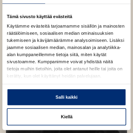
h
a
n
t
s
e
Tämä sivusto käyttää evästeitä
s
O
O
e
o
Käytämme evästeitä tarjoamamme sisällön ja mainosten
n
h
h
n
räätälöimiseen, sosiaalisen median ominaisuuksien
i
i
tukemiseen ja kävijämäärämme analysoimiseen. Lisäksi
t
t
jaamme sosiaalisen median, mainosalan ja analytiikka-
a
a
alan kumppaneillemme tietoja siitä, miten käytät
k
k
sivustoamme. Kumppanimme voivat yhdistää näitä
u
u
tietoja muihin tietoihin, joita olet antanut heille tai joita on
v
v
kerätty, kun olet käyttänyt heidän palvelujaan.
a
a
t
t
Salli kaikki
Kiellä