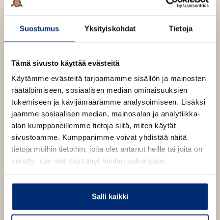
u
u
Osta teos
t
e
Suostumus
Yksityiskohdat
Tietoja
e
n
Pehmeäkantinen kirja
v
O
K
ä
Tämä sivusto käyttää evästeitä
s
i
l
i
Käytämme evästeitä tarjoamamme sisällön ja mainosten
t
r
l
räätälöimiseen, sosiaalisen median ominaisuuksien
a
j
e
tukemiseen ja kävijämäärämme analysoimiseen. Lisäksi
a
h
t
jaamme sosiaalisen median, mainosalan ja analytiikka-
.
e
alan kumppaneillemme tietoja siitä, miten käytät
f
e
n
sivustoamme. Kumppanimme voivat yhdistää näitä
i
tietoja muihin tietoihin, joita olet antanut heille tai joita on
A
Ronja Roms
Helena
kerätty, kun olet käyttänyt heidän palvelujaan.
u
k
Rostedt
Linda
e
Salli kaikki
a
Pajunen
a