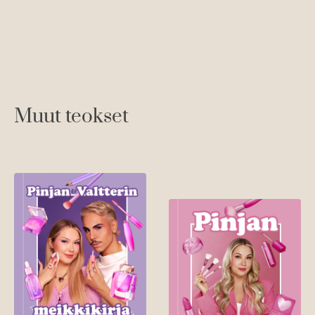
o
s
t
e
d
t
Muut teokset