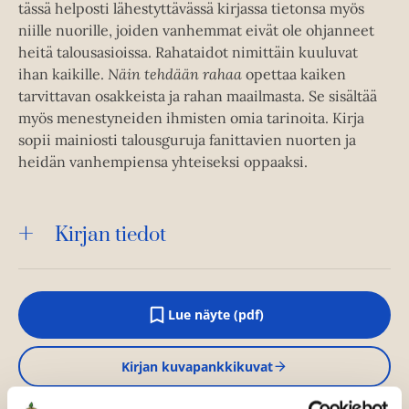
tässä helposti lähestyttävässä kirjassa tietonsa myös
niille nuorille, joiden vanhemmat eivät ole ohjanneet
heitä talousasioissa. Rahataidot nimittäin kuuluvat
ihan kaikille.
Näin tehdään rahaa
opettaa kaiken
tarvittavan osakkeista ja rahan maailmasta. Se sisältää
myös menestyneiden ihmisten omia tarinoita. Kirja
sopii mainiosti talousguruja fanittavien nuorten ja
heidän vanhempiensa yhteiseksi oppaaksi.
Kirjan tiedot
Lue näyte (pdf)
A
u
k
Kirjan kuvapankkikuvat
e
a
a