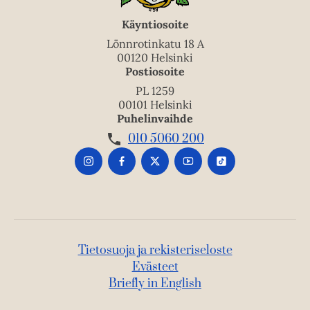
Käyntiosoite
Lönnrotinkatu 18 A
00120 Helsinki
Postiosoite
PL 1259
00101 Helsinki
Puhelinvaihde
010 5060 200
Tietosuoja ja rekisteriseloste
Evästeet
Briefly in English