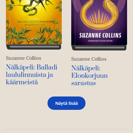
Suzanne Collins
Suzanne Collins
Nälkäpeli: Balladi
Nälkäpeli:
laululinnuista ja
Elonkorjuun
käärmeistä
sarastus
Näytä lisää