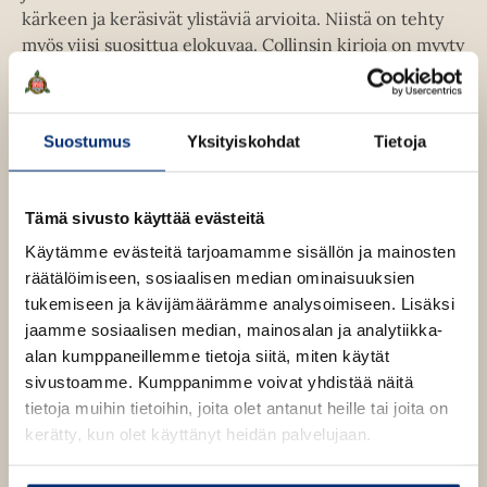
u
e
kärkeen ja keräsivät ylistäviä arvioita. Niistä on tehty
n
t
e
myös viisi suosittua elokuvaa. Collinsin kirjoja on myyty
v
e
n
yli 100 miljoonaa kappaletta ja julkaistu kautta
ä
e
v
maailman 53 kielellä.
l
n
ä
i
v
Suostumus
Yksityiskohdat
Tietoja
l
l
ä
Lue lisää tekijästä
i
S
e
l
u
l
h
z
i
Tämä sivusto käyttää evästeitä
e
a
t
l
n
h
Käytämme evästeitä tarjoamamme sisällön ja mainosten
e
n
e
t
räätälöimiseen, sosiaalisen median ominaisuuksien
e
e
h
e
C
tukemiseen ja kävijämäärämme analysoimiseen. Lisäksi
n
t
o
e
jaamme sosiaalisen median, mainosalan ja analytiikka-
l
e
n
alan kumppaneillemme tietoja siitä, miten käytät
l
e
i
sivustoamme. Kumppanimme voivat yhdistää näitä
n
n
tietoja muihin tietoihin, joita olet antanut heille tai joita on
s
kerätty, kun olet käyttänyt heidän palvelujaan.