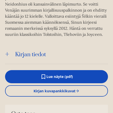
Neidonhius oli kansainvälinen läpimurto. Se voitti
Venäjän suurimman kirjallisuuspalkinnon ja on ehditty
kääntää jo 12 kielelle. Valloittava esiintyjä Šiškin vieraili
Suomessa aiemman käännöksensä, Sinun kirjeesi
romaanin merkeissä syksyllä 2012. Häntä on verrattu
suuriin klassikoihin Tolstoihin, Tšehoviin ja Joyceen.
Kirjan tiedot
Lue näyte (pdf)
A
u
k
Kirjan kuvapankkikuvat
e
a
a
u
u
t