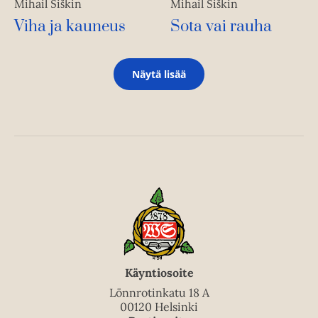
Mihail Šiškin
Mihail Šiškin
Viha ja kauneus
Sota vai rauha
Näytä lisää
Käyntiosoite
Lönnrotinkatu 18 A
00120 Helsinki