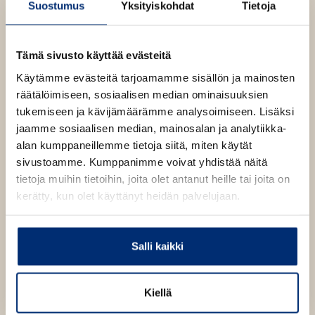
u
t
Suostumus
Yksityiskohdat
Tietoja
a
u
i
e
l
t
e
Š
e
Tämä sivusto käyttää evästeitä
n
i
e
š
v
Käytämme evästeitä tarjoamamme sisällön ja mainosten
k
n
ä
i
räätälöimiseen, sosiaalisen median ominaisuuksien
v
n
l
tukemiseen ja kävijämäärämme analysoimiseen. Lisäksi
ä
i
jaamme sosiaalisen median, mainosalan ja analytiikka-
l
l
alan kumppaneillemme tietoja siitä, miten käytät
i
e
sivustoamme. Kumppanimme voivat yhdistää näitä
l
h
tietoja muihin tietoihin, joita olet antanut heille tai joita on
e
t
kerätty, kun olet käyttänyt heidän palvelujaan.
h
e
t
e
e
n
Salli kaikki
e
n
Kiellä