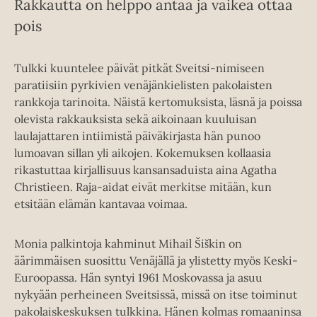
Rakkautta on helppo antaa ja vaikea ottaa
pois
Tulkki kuuntelee päivät pitkät Sveitsi-nimiseen
paratiisiin pyrkivien venäjänkielisten pakolaisten
rankkoja tarinoita. Näistä kertomuksista, läsnä ja poissa
olevista rakkauksista sekä aikoinaan kuuluisan
laulajattaren intiimistä päiväkirjasta hän punoo
lumoavan sillan yli aikojen. Kokemuksen kollaasia
rikastuttaa kirjallisuus kansansaduista aina Agatha
Christieen. Raja-aidat eivät merkitse mitään, kun
etsitään elämän kantavaa voimaa.
Monia palkintoja kahminut Mihail Šiškin on
äärimmäisen suosittu Venäjällä ja ylistetty myös Keski-
Euroopassa. Hän syntyi 1961 Moskovassa ja asuu
nykyään perheineen Sveitsissä, missä on itse toiminut
pakolaiskeskuksen tulkkina. Hänen kolmas romaaninsa