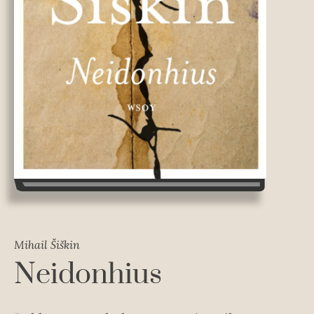
Mihail Šiškin
Neidonhius