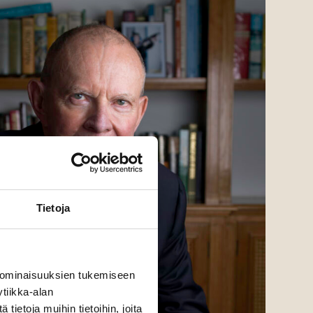
Tietoja
 ominaisuuksien tukemiseen
tiikka-alan
ietoja muihin tietoihin, joita