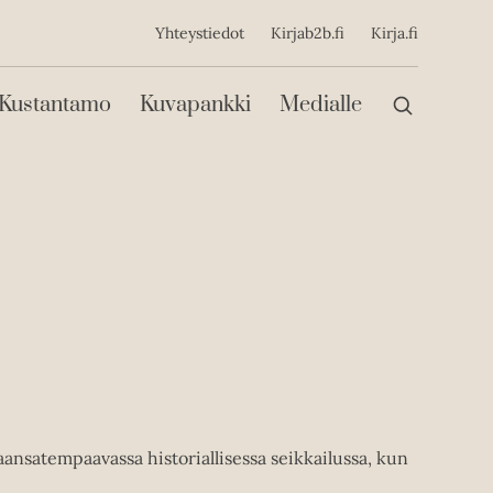
ijainen
Yhteystiedot
Kirjab2b.fi
Kirja.fi
Päävalikko
Kustantamo
Kuvapankki
Medialle
satempaavassa historiallisessa seikkailussa, kun