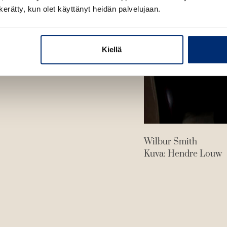
n
n kerätty, kun olet käyttänyt heidän palvelujaan.
e
n
Kiellä
Wilbur Smith
Kuva: Hendre Louw