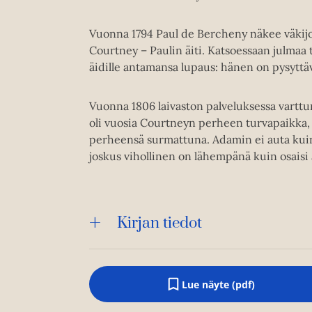
Vuonna 1794 Paul de Bercheny näkee väkijou
Courtney – Paulin äiti. Katsoessaan julmaa t
äidille antamansa lupaus: hänen on pysyttäv
Vuonna 1806 laivaston palveluksessa vartt
oli vuosia Courtneyn perheen turvapaikka, 
perheensä surmattuna. Adamin ei auta kuin
joskus vihollinen on lähempänä kuin osaisi 
Kirjan tiedot
Lue näyte (pdf)
A
u