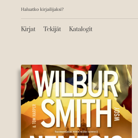
Toissijainen
Hyppää
Haluatko kirjailijaksi?
sisältöön
Päävalikko
Kirjat
Tekijät
Katalogit