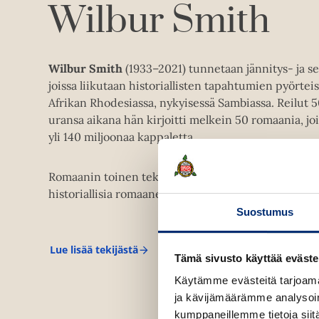
Wilbur Smith
Wilbur Smith
(1933–2021) tunnetaan jännitys- ja s
joissa liikutaan historiallisten tapahtumien pyörtei
Afrikan Rhodesiassa, nykyisessä Sambiassa. Reilut 
uransa aikana hän kirjoitti melkein 50 romaania, jo
yli 140 miljoonaa kappaletta.
Romaanin toinen tekijä
Tom Harper
eli
Edwin Tho
historiallisia romaaneja.
Suostumus
Lue lisää tekijästä
W
Tämä sivusto käyttää eväste
i
l
Käytämme evästeitä tarjoama
b
ja kävijämäärämme analysoim
u
r
kumppaneillemme tietoja siitä