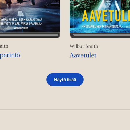
mith
Wilbur Smith
perintö
Aavetulet
Näytä lisää