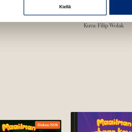
n
Kiellä
Jeff Kinney
Kuva: Filip Wolak
Elokuu 2026