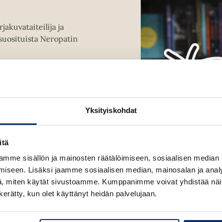
a
a
u
a
u
rjakuvataiteilija ja
u
t
suosituista Neropatin
u
e
t
e
e
n
e
v
n
ä
v
l
Yksityiskohdat
ä
i
l
l
i
itä
e
l
h
mme sisällön ja mainosten räätälöimiseen, sosiaalisen median
e
t
iseen. Lisäksi jaamme sosiaalisen median, mainosalan ja analy
h
e
, miten käytät sivustoamme. Kumppanimme voivat yhdistää näitä t
t
e
n kerätty, kun olet käyttänyt heidän palvelujaan.
e
n
e