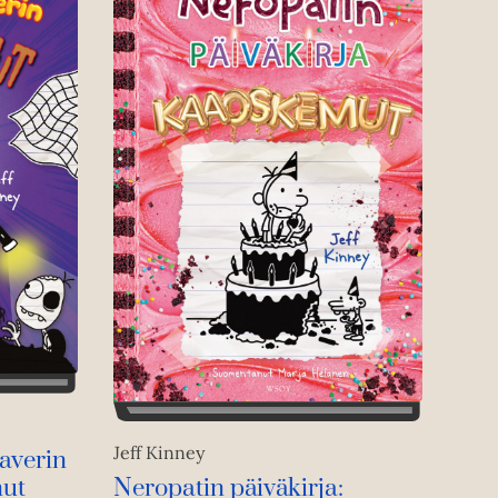
Jeff Kinney
averin
nut
Neropatin päiväkirja: