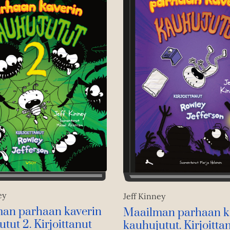
ey
Jeff Kinney
an parhaan kaverin
Maailman parhaan k
tut 2. Kirjoittanut
kauhujutut. Kirjoitta