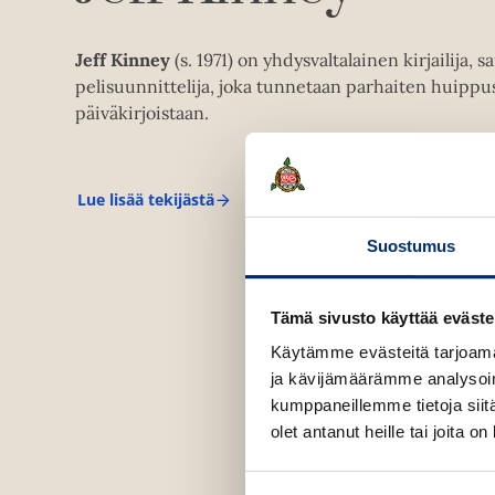
Jeff Kinney
(s. 1971) on yhdysvaltalainen kirjailija, sa
pelisuunnittelija, joka tunnetaan parhaiten huippu
päiväkirjoistaan.
Lue lisää tekijästä
J
e
f
Suostumus
f
K
i
Tämä sivusto käyttää eväste
n
n
Käytämme evästeitä tarjoama
e
y
ja kävijämäärämme analysoim
kumppaneillemme tietoja siitä
olet antanut heille tai joita o