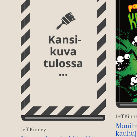
Jeff Kinn
Maailm
Jeff Kinney
kauhuju