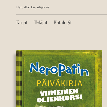
Toissijainen
Hyppää
Haluatko kirjailijaksi?
sisältöön
Päävalikko
Kirjat
Tekijät
Katalogit