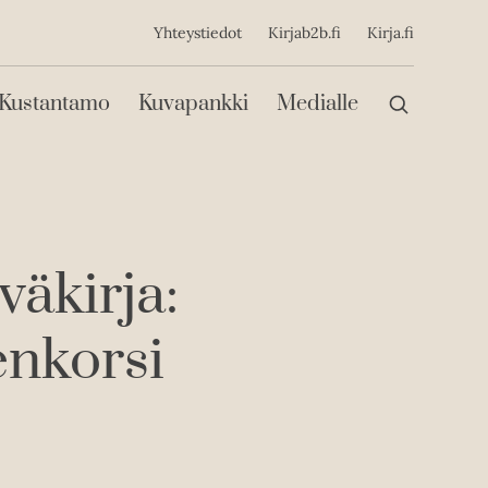
ijainen
Yhteystiedot
Kirjab2b.fi
Kirja.fi
Päävalikko
Kustantamo
Kuvapankki
Medialle
väkirja:
enkorsi