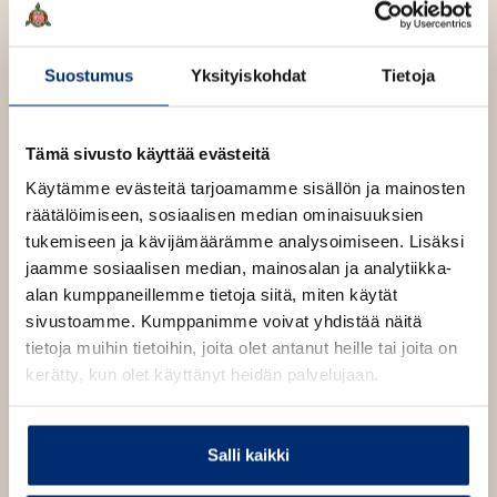
Toivon ja epätoivon vuorotellessa hän huomasi, että
vaikeista asioista selvitäkseen ei tarvitse olla sankari:
Suostumus
Yksityiskohdat
Tietoja
meissä kaikissa on voima selviytyä. Nouse nyt.
Tämä sivusto käyttää evästeitä
Kirjan tiedot
Käytämme evästeitä tarjoamamme sisällön ja mainosten
räätälöimiseen, sosiaalisen median ominaisuuksien
tukemiseen ja kävijämäärämme analysoimiseen. Lisäksi
Lue näyte (pdf)
jaamme sosiaalisen median, mainosalan ja analytiikka-
A
u
alan kumppaneillemme tietoja siitä, miten käytät
k
sivustoamme. Kumppanimme voivat yhdistää näitä
Kirjan kuvapankkikuvat
e
a
tietoja muihin tietoihin, joita olet antanut heille tai joita on
a
kerätty, kun olet käyttänyt heidän palvelujaan.
u
u
Osta teos
t
e
Salli kaikki
e
n
Äänikirja