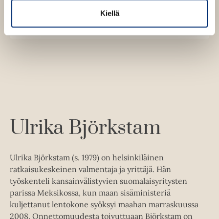
v
K
B
ä
Kiellä
u
o
E-kirja / epub2
l
K
B
i
u
o
l
u
o
n
k
e
u
o
t
b
h
n
k
t
e
e
e
t
b
l
a
e
e
e
n
e
t
l
a
A
e
t
u
A
k
Ulrika Björkstam
u
e
k
a
e
a
Ulrika Björkstam (s. 1979) on helsinkiläinen
a
u
ratkaisukeskeinen valmentaja ja yrittäjä. Hän
a
u
työskenteli kansainvälistyvien suomalaisyritysten
u
t
parissa Meksikossa, kun maan sisäministeriä
u
e
kuljettanut lentokone syöksyi maahan marraskuussa
t
e
2008. Onnettomuudesta toivuttuaan Björkstam on