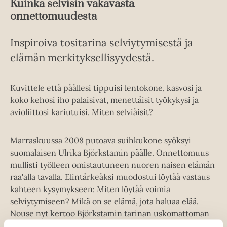
Kuinka selvisin vakavasta
onnettomuudesta
Inspiroiva tositarina selviytymisestä ja
elämän merkityksellisyydestä.
Kuvittele että päällesi tippuisi lentokone, kasvosi ja
koko kehosi iho palaisivat, menettäisit työkykysi ja
avioliittosi kariutuisi. Miten selviäisit?
Marraskuussa 2008 putoava suihkukone syöksyi
suomalaisen Ulrika Björkstamin päälle. Onnettomuus
mullisti työlleen omistautuneen nuoren naisen elämän
raa'alla tavalla. Elintärkeäksi muodostui löytää vastaus
kahteen kysymykseen: Miten löytää voimia
selviytymiseen? Mikä on se elämä, jota haluaa elää.
Nouse nyt kertoo Björkstamin tarinan uskomattoman
onnettomuuden kauhuista ja läpi raastavien hoitojen.