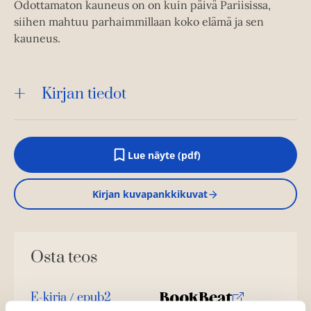
Odottamaton kauneus on on kuin päivä Pariisissa,
siihen mahtuu parhaimmillaan koko elämä ja sen
kauneus.
Kirjan tiedot
Lue näyte (pdf)
A
u
k
Kirjan kuvapankkikuvat
e
a
a
u
u
Osta teos
t
e
e
n
E-kirja / epub2
v
K
B