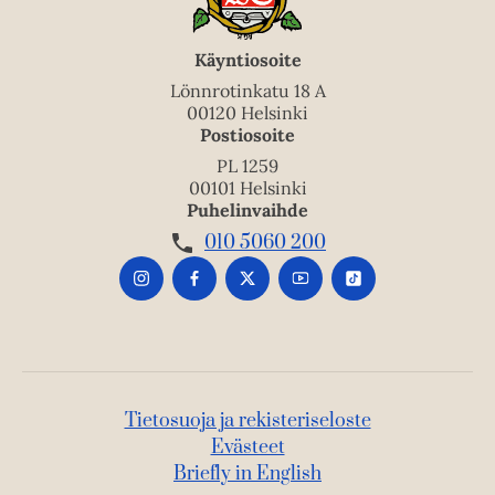
Käyntiosoite
Lönnrotinkatu 18 A
00120 Helsinki
Postiosoite
PL 1259
00101 Helsinki
Puhelinvaihde
010 5060 200
Tietosuoja ja rekisteriseloste
Evästeet
Briefly in English