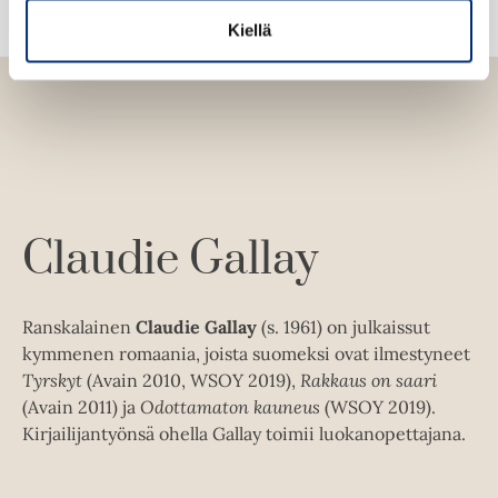
n
v
Kiellä
ä
l
i
l
e
h
t
e
Claudie Gallay
e
n
Ranskalainen
Claudie Gallay
(s. 1961) on julkaissut
kymmenen romaania, joista suomeksi ovat ilmestyneet
Tyrskyt
(Avain 2010, WSOY 2019),
Rakkaus on saari
(Avain 2011) ja
Odottamaton kauneus
(WSOY 2019).
Kirjailijantyönsä ohella Gallay toimii luokanopettajana.