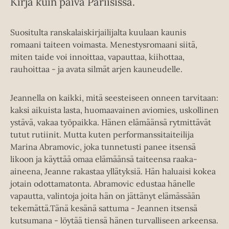
Kirja kuin päivä Pariisissa.
Suositulta ranskalaiskirjailijalta kuulaan kaunis
romaani taiteen voimasta. Menestysromaani siitä,
miten taide voi innoittaa, vapauttaa, kiihottaa,
rauhoittaa - ja avata silmät arjen kauneudelle.
Jeannella on kaikki, mitä seesteiseen onneen tarvitaan:
kaksi aikuista lasta, huomaavainen aviomies, uskollinen
ystävä, vakaa työpaikka. Hänen elämäänsä rytmittävät
tutut rutiinit. Mutta kuten performanssitaiteilija
Marina Abramovic, joka tunnetusti panee itsensä
likoon ja käyttää omaa elämäänsä taiteensa raaka-
aineena, Jeanne rakastaa yllätyksiä. Hän haluaisi kokea
jotain odottamatonta. Abramovic edustaa hänelle
vapautta, valintoja joita hän on jättänyt elämässään
tekemättä.Tänä kesänä sattuma - Jeannen itsensä
kutsumana - löytää tiensä hänen turvalliseen arkeensa.