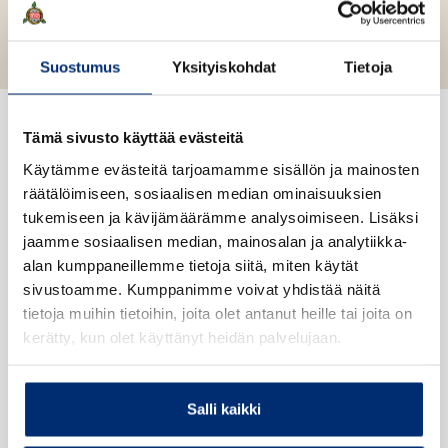
ä
u
o
l
i
u
o
l
n
k
Suostumus
Yksityiskohdat
Tietoja
e
t
b
h
t
e
e
e
l
a
Tämä sivusto käyttää evästeitä
e
n
e
t
Mediassa
Käytämme evästeitä tarjoamamme sisällön ja mainosten
A
räätälöimiseen, sosiaalisen median ominaisuuksien
S
S
u
tukemiseen ja kävijämäärämme analysoimiseen. Lisäksi
k
k
k
jaamme sosiaalisen median, mainosalan ja analytiikka-
i
i
e
alan kumppaneillemme tietoja siitä, miten käytät
p
p
a
”Tyylikkään hillitysti kerrottu tarina on
sivustoamme. Kumppanimme voivat yhdistää näitä
l
l
hieno kuvaus keski-iän kriisistä, johon
a
tietoja muihin tietoihin, joita olet antanut heille tai joita on
i
i
moni pystyy samastumaan.“
u
kerätty, kun olet käyttänyt heidän palvelujaan.
s
s
u
t
t
Gloria
t
e
Salli kaikki
e