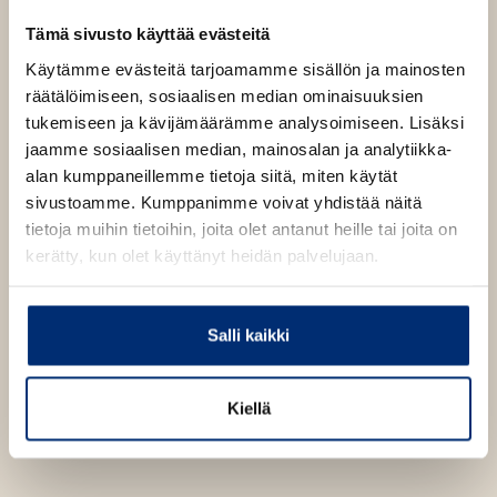
aikuiselle
Tämä sivusto käyttää evästeitä
Käytämme evästeitä tarjoamamme sisällön ja mainosten
Kirjan tiedot
räätälöimiseen, sosiaalisen median ominaisuuksien
tukemiseen ja kävijämäärämme analysoimiseen. Lisäksi
jaamme sosiaalisen median, mainosalan ja analytiikka-
alan kumppaneillemme tietoja siitä, miten käytät
Kirjan kuvapankkikuvat
sivustoamme. Kumppanimme voivat yhdistää näitä
tietoja muihin tietoihin, joita olet antanut heille tai joita on
kerätty, kun olet käyttänyt heidän palvelujaan.
Osta teos
Salli kaikki
Äänikirja
K
B
u
o
E-kirja / epub2
Kiellä
K
B
u
o
u
o
n
k
u
o
t
b
n
k