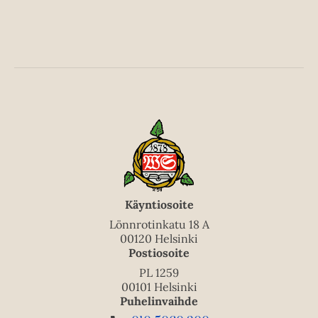
l
l
i
e
l
h
e
t
h
e
t
e
e
n
e
n
Käyntiosoite
Lönnrotinkatu 18 A
00120 Helsinki
Postiosoite
PL 1259
00101 Helsinki
Puhelinvaihde