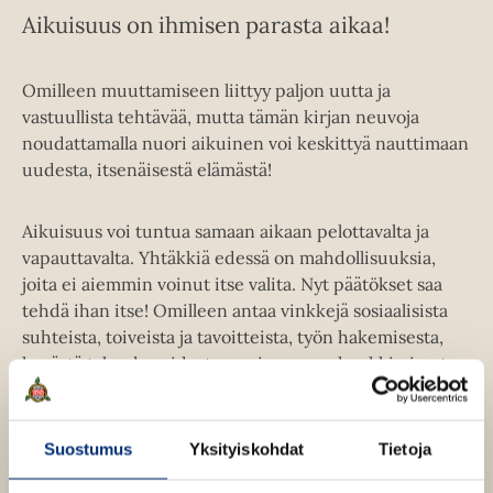
Aikuisuus on ihmisen parasta aikaa!
Omilleen muuttamiseen liittyy paljon uutta ja
vastuullista tehtävää, mutta tämän kirjan neuvoja
noudattamalla nuori aikuinen voi keskittyä nauttimaan
uudesta, itsenäisestä elämästä!
Aikuisuus voi tuntua samaan aikaan pelottavalta ja
vapauttavalta. Yhtäkkiä edessä on mahdollisuuksia,
joita ei aiemmin voinut itse valita. Nyt päätökset saa
tehdä ihan itse! Omilleen antaa vinkkejä sosiaalisista
suhteista, toiveista ja tavoitteista, työn hakemisesta,
hyvästä taloudenpidosta, ensiasunnon hankkimisesta,
vakuutuksista, viisaasta kuluttamisesta ja laskujen
maksamisesta aina yrittäjäksi ryhtymiseen. Omilleen
on täydellinen lahjakirja ylioppilaalle, valmistuneelle tai
Suostumus
Yksityiskohdat
Tietoja
muuten vain omaa elämäänsä pohtivalle nuorelle