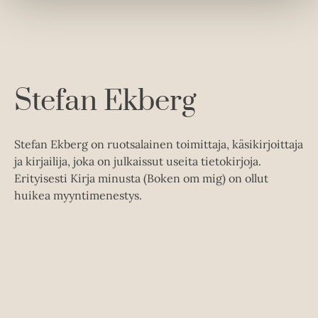
e
e
t
b
l
a
e
e
e
t
l
a
A
e
t
u
A
k
Stefan Ekberg
u
e
k
a
e
a
Stefan Ekberg on ruotsalainen toimittaja, käsikirjoittaja
a
u
ja kirjailija, joka on julkaissut useita tietokirjoja.
a
u
Erityisesti Kirja minusta (Boken om mig) on ollut
u
t
huikea myyntimenestys.
u
e
t
e
e
n
e
v
n
ä
v
l
ä
i