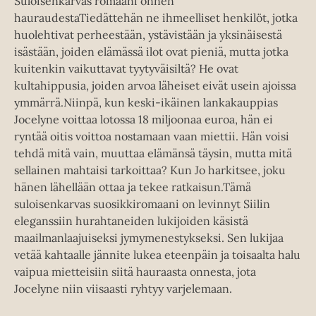
Suloisenkarvas romaani onnen
hauraudestaTiedättehän ne ihmeelliset henkilöt, jotka
huolehtivat perheestään, ystävistään ja yksinäisestä
isästään, joiden elämässä ilot ovat pieniä, mutta jotka
kuitenkin vaikuttavat tyytyväisiltä? He ovat
kultahippusia, joiden arvoa läheiset eivät usein ajoissa
ymmärrä.Niinpä, kun keski-ikäinen lankakauppias
Jocelyne voittaa lotossa 18 miljoonaa euroa, hän ei
ryntää oitis voittoa nostamaan vaan miettii. Hän voisi
tehdä mitä vain, muuttaa elämänsä täysin, mutta mitä
sellainen mahtaisi tarkoittaa? Kun Jo harkitsee, joku
hänen lähellään ottaa ja tekee ratkaisun.Tämä
suloisenkarvas suosikkiromaani on levinnyt Siilin
eleganssiin hurahtaneiden lukijoiden käsistä
maailmanlaajuiseksi jymymenestykseksi. Sen lukijaa
vetää kahtaalle jännite lukea eteenpäin ja toisaalta halu
vaipua mietteisiin siitä hauraasta onnesta, jota
Jocelyne niin viisaasti ryhtyy varjelemaan.