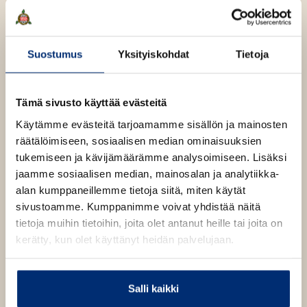
t
e
e
e
l
a
e
n
e
t
Suostumus
Yksityiskohdat
Tietoja
A
Grégoire Delacourt
u
k
Tämä sivusto käyttää evästeitä
e
Käytämme evästeitä tarjoamamme sisällön ja mainosten
a
Lue lisää tekijästä
G
räätälöimiseen, sosiaalisen median ominaisuuksien
a
r
é
tukemiseen ja kävijämäärämme analysoimiseen. Lisäksi
u
g
jaamme sosiaalisen median, mainosalan ja analytiikka-
u
o
alan kumppaneillemme tietoja siitä, miten käytät
i
t
r
sivustoamme. Kumppanimme voivat yhdistää näitä
e
e
tietoja muihin tietoihin, joita olet antanut heille tai joita on
e
D
e
kerätty, kun olet käyttänyt heidän palvelujaan.
n
l
v
a
c
ä
o
Salli kaikki
l
u