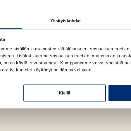
u
e
t
e
e
n
Yksityiskohdat
e
v
n
ä
v
itä
l
ä
i
mme sisällön ja mainosten räätälöimiseen, sosiaalisen median
l
l
iseen. Lisäksi jaamme sosiaalisen median, mainosalan ja analy
i
e
, miten käytät sivustoamme. Kumppanimme voivat yhdistää näitä t
l
h
n kerätty, kun olet käyttänyt heidän palvelujaan.
Cathy Cassidy
e
t
Kuva: Chris Watt
h
e
t
e
Kiellä
e
n
e
n