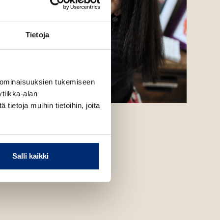
Tietoja
 ominaisuuksien tukemiseen
tiikka-alan
ietoja muihin tietoihin, joita
Salli kaikki