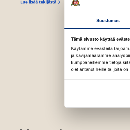
Lue lisää tekijästä
C
a
t
h
Suostumus
y
C
a
s
Tämä sivusto käyttää eväste
s
i
Käytämme evästeitä tarjoama
d
ja kävijämäärämme analysoim
y
kumppaneillemme tietoja siitä
olet antanut heille tai joita o