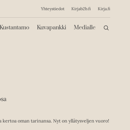
ijainen
Yhteystiedot
Kirjab2b.fi
Kirja.fi
Päävalikko
Kustantamo
Kuvapankki
Medialle
osa
 kertoa oman tarinansa. Nyt on yllätysveljen vuoro!