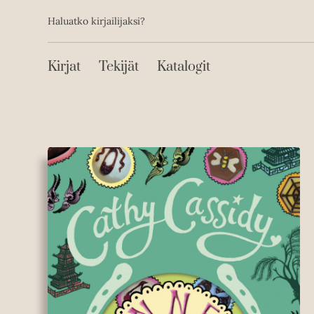
Toissijainen
Hyppää
Haluatko kirjailijaksi?
sisältöön
Päävalikko
Kirjat
Tekijät
Katalogit