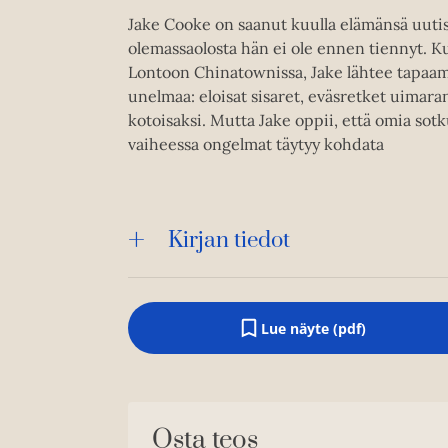
Jake Cooke on saanut kuulla elämänsä uutise
olemassaolosta hän ei ole ennen tiennyt. K
Lontoon Chinatownissa, Jake lähtee tapaam
unelmaa: eloisat sisaret, eväsretket uimaran
kotoisaksi. Mutta Jake oppii, että omia sotku
vaiheessa ongelmat täytyy kohdata
Kirjan tiedot
Lue näyte (pdf)
A
u
k
e
a
a
Osta teos
u