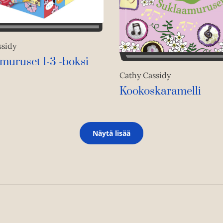
ssidy
muruset 1-3 -boksi
Cathy Cassidy
Kookoskaramelli
Näytä lisää