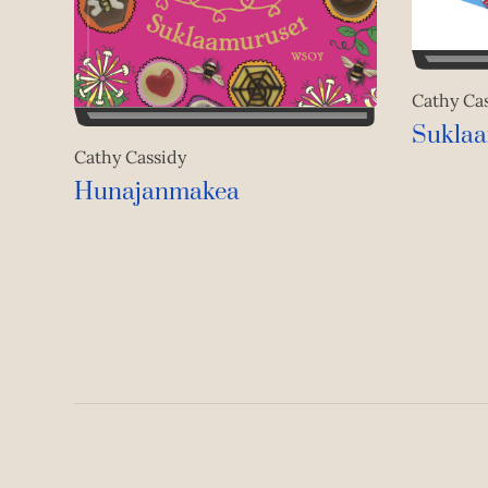
Cathy Ca
Suklaa
Cathy Cassidy
Hunajanmakea