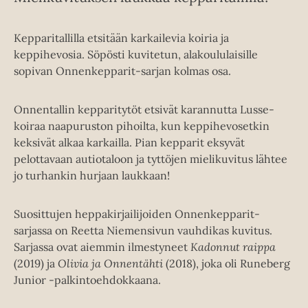
Kepparitallilla etsitään karkailevia koiria ja
keppihevosia. Söpösti kuvitetun, alakoululaisille
sopivan Onnenkepparit-sarjan kolmas osa.
Onnentallin kepparitytöt etsivät karannutta Lusse-
koiraa naapuruston pihoilta, kun keppihevosetkin
keksivät alkaa karkailla. Pian kepparit eksyvät
pelottavaan autiotaloon ja tyttöjen mielikuvitus lähtee
jo turhankin hurjaan laukkaan!
Suosittujen heppakirjailijoiden Onnenkepparit-
sarjassa on Reetta Niemensivun vauhdikas kuvitus.
Sarjassa ovat aiemmin ilmestyneet
Kadonnut raippa
(2019) ja
Olivia ja Onnentähti
(2018), joka oli Runeberg
Junior -palkintoehdokkaana.