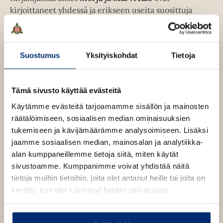
kirjoittaneet yhdessä ja erikseen useita suosittuja
hevos- ja koirasarjoja, kuten Jesse –koirakirjat sekä
Nummelan ponitalli –hevoskirjat.
Suostumus
Yksityiskohdat
Tietoja
Reetta Niemensivu
on lastenkirjakuvittaja ja
sarjakuvataiteilija, joka on kuvittanut mm. Henna
Helmin IceLove- ja Bella-sarjoja.
Tämä sivusto käyttää evästeitä
Käytämme evästeitä tarjoamamme sisällön ja mainosten
Marvi Jalo
räätälöimiseen, sosiaalisen median ominaisuuksien
tukemiseen ja kävijämäärämme analysoimiseen. Lisäksi
Lue lisää tekijästä
M
jaamme sosiaalisen median, mainosalan ja analytiikka-
a
r
alan kumppaneillemme tietoja siitä, miten käytät
Merja Jalo
v
sivustoamme. Kumppanimme voivat yhdistää näitä
i
J
tietoja muihin tietoihin, joita olet antanut heille tai joita on
Lue lisää tekijästä
M
a
kerätty, kun olet käyttänyt heidän palvelujaan.
e
l
r
o
j
a