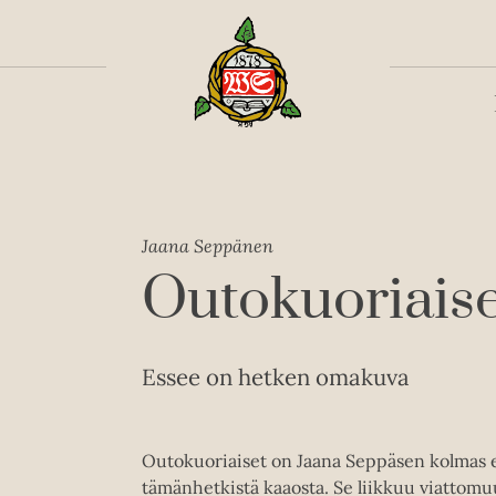
Toiss
Jaana Seppänen
Outokuoriais
Essee on hetken omakuva
Outokuoriaiset on Jaana Seppäsen kolmas 
tämänhetkistä kaaosta. Se liikkuu viattomuu