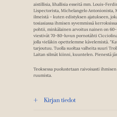
aistillisia, lihallisia esseitä mm. Louis-Fer
Lispectorista, Michelangelo Antonionista, 
ilmeistä – kuten edistyksen ajatukseen, jo
tosiasiassa ihmisen syvemmissä kerroksiss
pohtii, minkälainen arvoitus nainen on 60-
viestivät 70-80-luvun pornotähti Cicciolinan
jolla vieläkin opettelemme kävelemistä. "Kats
tarjoutuu. Tuolla suoltaa valheita suuri Tro
Laitan silmät kiinni, kuuntelen. Pienestä jä
Teoksessa puolustetaan raivoisasti ihmisen
ruumista.
Kirjan tiedot