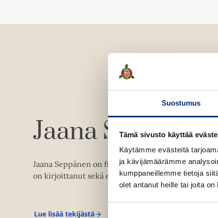
Suostumus
Jaana Seppänen
Tämä sivusto käyttää eväste
Käytämme evästeitä tarjoama
ja kävijämäärämme analysoim
Jaana Seppänen on filosofian lisensiaatti ja helsinkilä
kumppaneillemme tietoja siitä
on kirjoittanut sekä esseitä että romaaneja.
olet antanut heille tai joita o
Lue lisää tekijästä
J