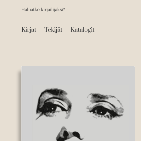
Toissijainen
Hyppää
Haluatko kirjailijaksi?
sisältöön
Päävalikko
Kirjat
Tekijät
Katalogit