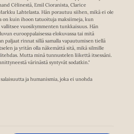
dinand Célinestä, Emil Cioranista, Clarice
Markku Lahtelasta. Hän porautuu siihen, mikä ei ole
ka on kuin ihoon tatuoituja maksiimeja, kun
a vallitsee vuosikymmenten tunkkaisuus. Hän
luvun eurooppalaisessa elokuvassa tai mitä
 paljaat rinnat sillä samalla vapautumisen tiellä
elen ja yritän olla näkemättä sitä, mikä silmille
llitehdas. Mutta minä tunnustelen liikettä itsessäni.
nnittyneestä värinästä syntyvät sodatkin."
 salaisuutta ja humanismia, joka ei unohda