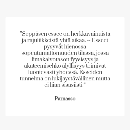
e
a
a
u
u
”Seppäsen essee on herkkävainuista
t
ja rajuliikkeistä yhtä aikaa. -- Esseet
pysyvät hienossa
e
sopeutumattomuuden tilassa, jossa
e
limakalvotason fyysisyys ja
n
akateemisehko älyllisyys toimivat
v
luontevasti yhdessä. Esseiden
ä
tunnelma on lukijaystävällinen mutta
l
ei liian sisäsiisti.“
i
l
Parnasso
e
h
t
e