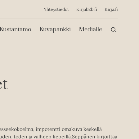
ijainen
Yhteystiedot
Kirjab2b.fi
Kirja.fi
Päävalikko
Kustantamo
Kuvapankki
Medialle
et
esseekokoelma, impotentti omakuva keskellä
den, toden ja valheen liepeillä.Seppänen kirjoittaa