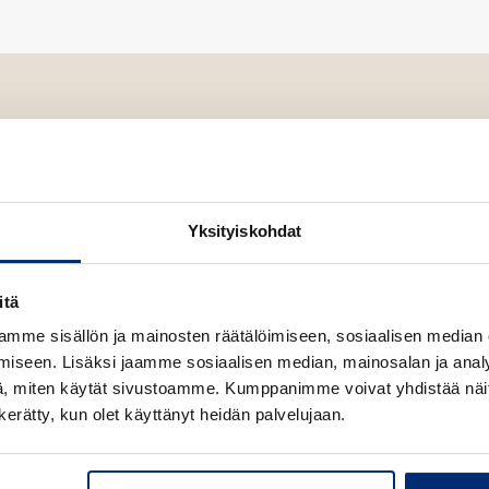
e
n
Yksityiskohdat
itä
mme sisällön ja mainosten räätälöimiseen, sosiaalisen median
iseen. Lisäksi jaamme sosiaalisen median, mainosalan ja analy
inen kirjailija, joka
, miten käytät sivustoamme. Kumppanimme voivat yhdistää näitä t
n kerätty, kun olet käyttänyt heidän palvelujaan.