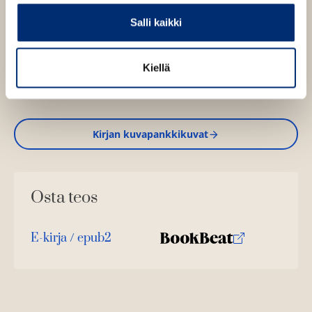
osana laajaa sotilaallisten tietojen hankintaa.
Salli kaikki
Kirjan tiedot
Kiellä
Kirjan kuvapankkikuvat
Osta teos
E-kirja / epub2
K
B
u
o
u
o
n
k