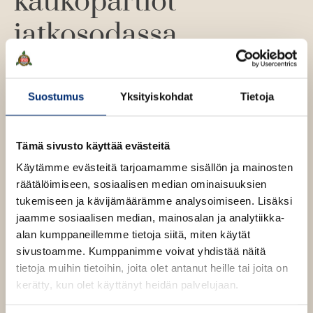
kaukopartiot
jatkosodassa
Väkevää jatkosodan kuvausta.
Suostumus
Yksityiskohdat
Tietoja
Suomalaiset kaukopartiomiehet toimivat sodan aikana
vihollisen selustassa ja hankkivat sodanjohdolle
Tämä sivusto käyttää evästeitä
sellaista tietoa, jota ei muuten olisi pystytty
Käytämme evästeitä tarjoamamme sisällön ja mainosten
kokoamaan. Kaukaisimmat partiot ulottivat
räätälöimiseen, sosiaalisen median ominaisuuksien
tiedusteluretkensä joskus jopa Arkangelista etelään
tukemiseen ja kävijämäärämme analysoimiseen. Lisäksi
johtavalle rautatielle saakka.
jaamme sosiaalisen median, mainosalan ja analytiikka-
alan kumppaneillemme tietoja siitä, miten käytät
Päämajan kaukopartiot jatkosodassa
on tutkimus
sivustoamme. Kumppanimme voivat yhdistää näitä
suomalaisesta kaukotiedustelusta. Teos antaa
tietoja muihin tietoihin, joita olet antanut heille tai joita on
lahjomattoman kokonaiskuvan Päämajan alaisen
kerätty, kun olet käyttänyt heidän palvelujaan.
Erillinen Pataljoona 4:n ja sitä edeltäneiden
kaukotiedusteluosastojen toiminnasta, jota toteutettiin