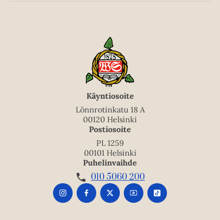
t
b
e
e
l
a
e
t
A
u
k
e
a
Käyntiosoite
a
Lönnrotinkatu 18 A
u
00120 Helsinki
Postiosoite
u
t
PL 1259
00101 Helsinki
e
Puhelinvaihde
e
010 5060 200
n
v
ä
l