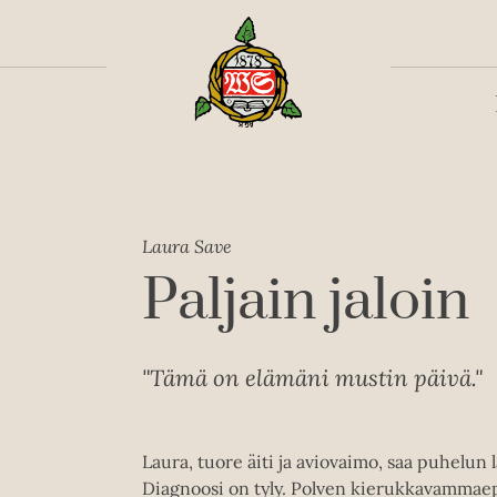
Toiss
Laura Save
Paljain jaloin
"Tämä on elämäni mustin päivä."
Laura, tuore äiti ja aviovaimo, saa puhelun
Diagnoosi on tyly. Polven kierukkavammae