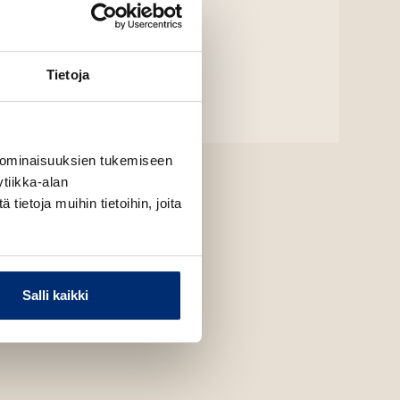
Tietoja
 ominaisuuksien tukemiseen
tiikka-alan
ietoja muihin tietoihin, joita
Salli kaikki