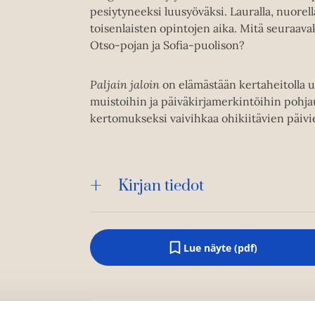
pesiytyneeksi luusyöväksi. Lauralla, nuorell
toisenlaisten opintojen aika. Mitä seuraav
Otso-pojan ja Sofia-puolison?
Paljain jaloin
on elämästään kertaheitolla 
muistoihin ja päiväkirjamerkintöihin pohjau
kertomukseksi vaivihkaa ohikiitävien päivi
Kirjan tiedot
Lue näyte (pdf)
A
u
k
e
a
a