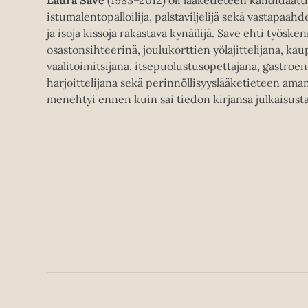
Laura Save
(1983–2012) oli lääketieteen kandidaatti
istumalentopalloilija, palstaviljelijä sekä vastapaahd
ja isoja kissoja rakastava kynäilijä. Save ehti työske
osastonsihteerinä, joulukorttien yölajittelijana, ka
vaalitoimitsijana, itsepuolustusopettajana, gastroe
harjoittelijana sekä perinnöllisyyslääketieteen am
menehtyi ennen kuin sai tiedon kirjansa julkaisusta