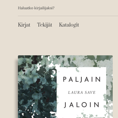
Toissijainen
Hyppää
Haluatko kirjailijaksi?
sisältöön
Päävalikko
Kirjat
Tekijät
Katalogit