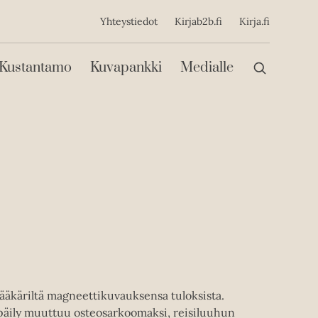
ijainen
Yhteystiedot
Kirjab2b.fi
Kirja.fi
Päävalikko
Kustantamo
Kuvapankki
Medialle
 lääkäriltä magneettikuvauksensa tuloksista.
päily muuttuu osteosarkoomaksi, reisiluuhun