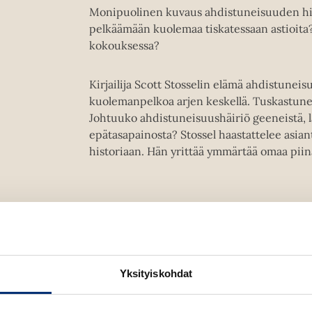
Monipuolinen kuvaus ahdistuneisuuden hist
pelkäämään kuolemaa tiskatessaan astioita
kokouksessa?
Kirjailija Scott Stosselin elämä ahdistuneisu
kuolemanpelkoa arjen keskellä. Tuskastune
Johtuuko ahdistuneisuushäiriö geeneistä, l
epätasapainosta? Stossel haastattelee asian
historiaan. Hän yrittää ymmärtää omaa piinaa
Kirjan tiedot
Yksityiskohdat
Lue näyte (pdf)
A
u
k