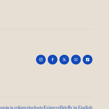
suoja ja rekisteriseloste
Evästeet
Briefly in English