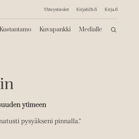
ijainen
Yhteystiedot
Kirjab2b.fi
Kirja.fi
Päävalikko
Kustantamo
Kuvapankki
Medialle
in
suuden ytimeen
matusti pysyäkseni pinnalla."