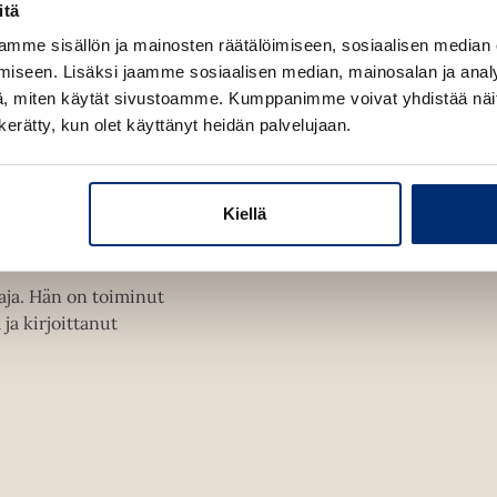
itä
e
a
mme sisällön ja mainosten räätälöimiseen, sosiaalisen median
a
u
iseen. Lisäksi jaamme sosiaalisen median, mainosalan ja analy
u
, miten käytät sivustoamme. Kumppanimme voivat yhdistää näitä t
t
e
n kerätty, kun olet käyttänyt heidän palvelujaan.
e
n
v
ä
Kiellä
l
i
l
e
h
ttaja. Hän on toiminut
t
a kirjoittanut
e
e
n