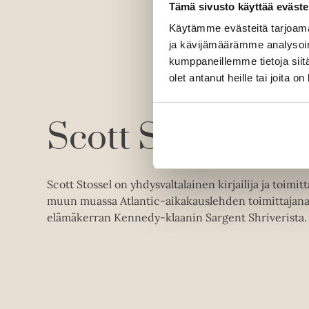
Tämä sivusto käyttää eväste
Käytämme evästeitä tarjoama
ja kävijämäärämme analysoim
kumppaneillemme tietoja siitä
olet antanut heille tai joita o
Scott Stossel
Scott Stossel on yhdysvaltalainen kirjailija ja toimi
muun muassa Atlantic-aikakauslehden toimittajana j
elämäkerran Kennedy-klaanin Sargent Shriverista.