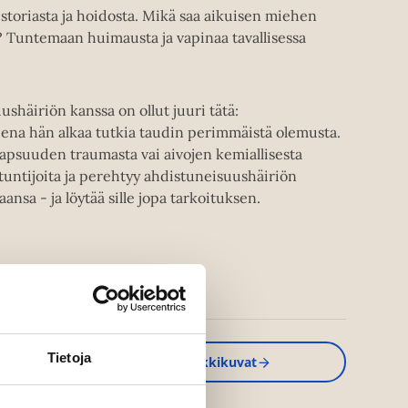
oriasta ja hoidosta. Mikä saa aikuisen miehen
? Tuntemaan huimausta ja vapinaa tavallisessa
ushäiriön kanssa on ollut juuri tätä:
ena hän alkaa tutkia taudin perimmäistä olemusta.
apsuuden traumasta vai aivojen kemiallisesta
tuntijoita ja perehtyy ahdistuneisuushäiriön
nsa - ja löytää sille jopa tarkoituksen.
Tietoja
Kirjan kuvapankkikuvat