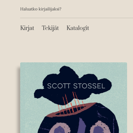
Toissijainen
Hyppää
Haluatko kirjailijaksi?
sisältöön
Päävalikko
Kirjat
Tekijät
Katalogit