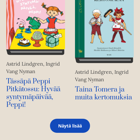
Astrid Lindgren, Ingrid
Vang Nyman
Astrid Lindgren, Ingrid
Vang Nyman
Tässäpä Peppi
Pitkätossu: Hyvää
Taina Tomera ja
syntymäpäivää,
muita kertomuksia
Peppi!
Näytä lisää