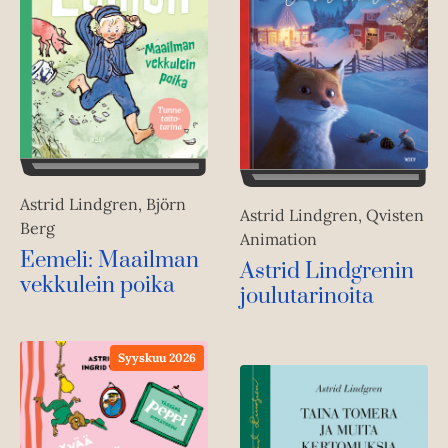
Astrid Lindgren, Björn
Astrid Lindgren, Qvisten
Berg
Animation
Eemeli: Maailman
Astrid Lindgrenin
vekkulein poika
joulutarinoita
Syyskuu 2026