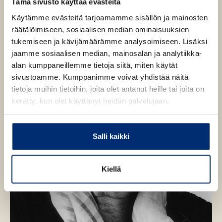
Tämä sivusto käyttää evästeitä
O
O
t
d
g
h
h
e
Käytämme evästeitä tarjoamamme sisällön ja mainosten
r
i
i
e
e
räätälöimiseen, sosiaalisen median ominaisuuksien
t
t
n
n
tukemiseen ja kävijämäärämme analysoimiseen. Lisäksi
a
a
jaamme sosiaalisen median, mainosalan ja analytiikka-
k
k
alan kumppaneillemme tietoja siitä, miten käytät
u
u
sivustoamme. Kumppanimme voivat yhdistää näitä
v
v
tietoja muihin tietoihin, joita olet antanut heille tai joita on
a
a
kerätty, kun olet käyttänyt heidän palvelujaan.
t
t
Salli kaikki
Kiellä