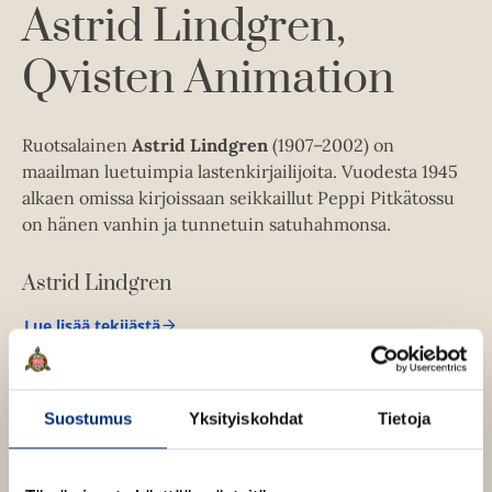
A
Astrid Lindgren
u
k
Qvisten Animation
e
a
a
Ruotsalainen
Astrid Lindgren
(1907–2002) on
u
maailman luetuimpia lastenkirjailijoita. Vuodesta 1945
u
alkaen omissa kirjoissaan seikkaillut Peppi Pitkätossu
t
on hänen vanhin ja tunnetuin satuhahmonsa.
e
e
Astrid Lindgren
n
v
Lue lisää tekijästä
A
ä
s
l
t
r
i
i
Suostumus
Yksityiskohdat
Tietoja
l
d
L
e
i
h
n