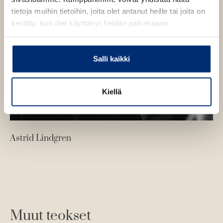
tietoja muihin tietoihin, joita olet antanut heille tai joita on
kerätty, kun olet käyttänyt heidän palvelujaan.
Salli kaikki
Kiellä
Astrid Lindgren
Muut teokset