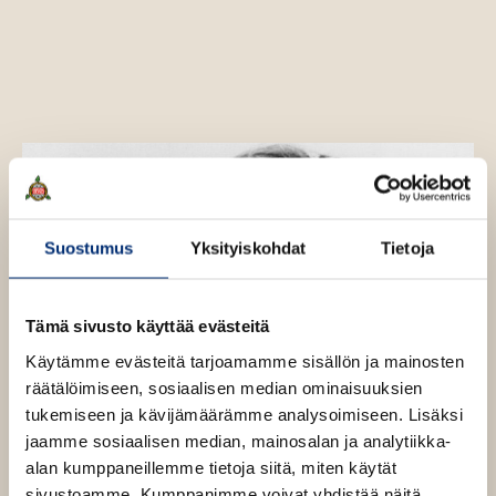
a
s
t
u
r
u
i
d
t
L
e
i
e
n
d
n
g
v
r
e
ä
n
l
Suostumus
Yksityiskohdat
Tietoja
i
l
e
Tämä sivusto käyttää evästeitä
h
Käytämme evästeitä tarjoamamme sisällön ja mainosten
t
räätälöimiseen, sosiaalisen median ominaisuuksien
e
tukemiseen ja kävijämäärämme analysoimiseen. Lisäksi
e
jaamme sosiaalisen median, mainosalan ja analytiikka-
n
alan kumppaneillemme tietoja siitä, miten käytät
sivustoamme. Kumppanimme voivat yhdistää näitä