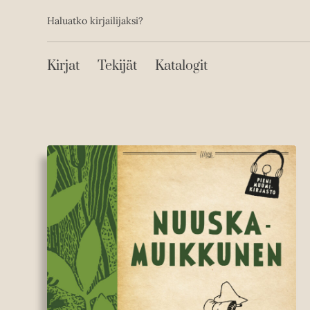
Toissijainen
Hyppää
Haluatko kirjailijaksi?
sisältöön
Päävalikko
Kirjat
Tekijät
Katalogit