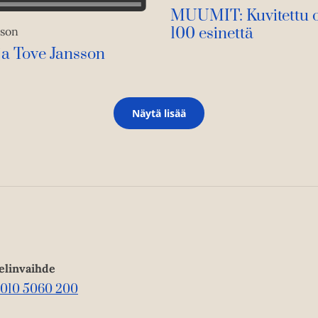
MUUMIT: Kuvitettu 
100 esinettä
sson
ija Tove Jansson
Näytä lisää
elinvaihde
010 5060 200