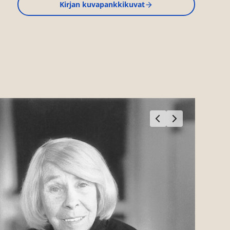
Kirjan kuvapankkikuvat