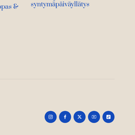
syntymäpäiväyllätys
opas &