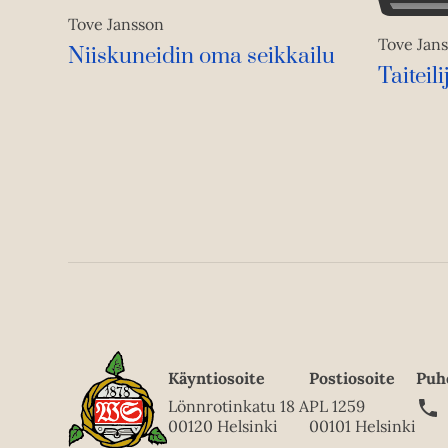
Tove Jansson
Tove Jan
Niiskuneidin oma seikkailu
Taiteil
Käyntiosoite
Postiosoite
Puh
Lönnrotinkatu 18 A
PL 1259
00120 Helsinki
00101 Helsinki