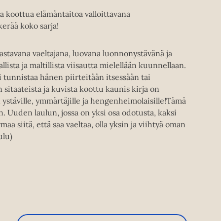
a koottua elämäntaitoa valloittavana
kerää koko sarja!
tavana vaeltajana, luovana luonnonystävänä ja
lista ja maltillista viisautta mielellään kuunnellaan.
tunnistaa hänen piirteitään itsessään tai
sitaateista ja kuvista koottu kaunis kirja on
ystäville, ymmärtäjille ja hengenheimolaisille!Tämä
n. Uuden laulun, jossa on yksi osa odotusta, kaksi
maa siitä, että saa vaeltaa, olla yksin ja viihtyä oman
ulu)