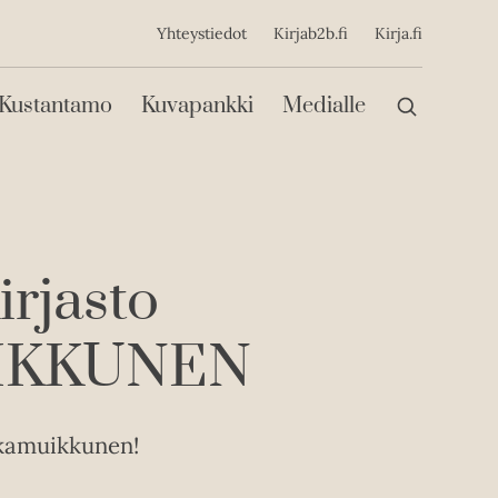
ijainen
Yhteystiedot
Kirjab2b.fi
Kirja.fi
Päävalikko
Kustantamo
Kuvapankki
Medialle
rjasto
IKKUNEN
skamuikkunen!