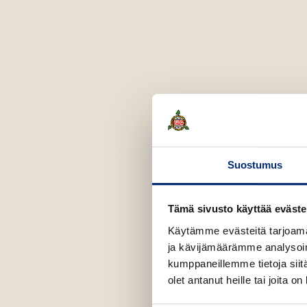
o
v
e
J
a
n
s
s
o
n
Suostumus
Tämä sivusto käyttää eväste
Käytämme evästeitä tarjoama
ja kävijämäärämme analysoim
kumppaneillemme tietoja siitä
olet antanut heille tai joita o