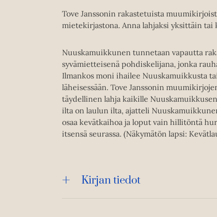
Tove Janssonin rakastetuista muumikirjoist
mietekirjastona. Anna lahjaksi yksittäin tai 
Nuuskamuikkunen tunnetaan vapautta rakas
syvämietteisenä pohdiskelijana, jonka rauhal
Ilmankos moni ihailee Nuuskamuikkusta tai 
läheisessään. Tove Janssonin muumikirjojen 
täydellinen lahja kaikille Nuuskamuikkusen 
ilta on laulun ilta, ajatteli Nuuskamuikkune
osaa kevätkaihoa ja loput vain hillitöntä hur
itsensä seurassa. (Näkymätön lapsi: Kevätla
Kirjan tiedot