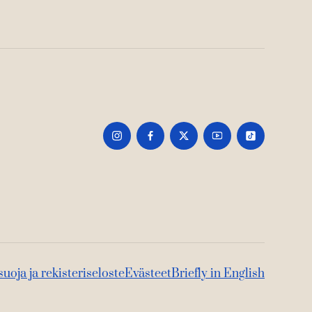
suoja ja rekisteriseloste
Evästeet
Briefly in English