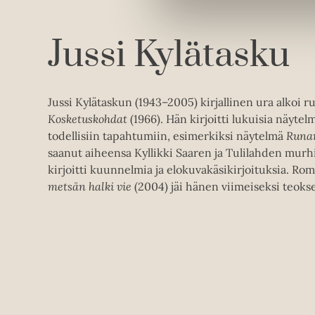
Jussi Kylätasku
Jussi Kylätaskun (1943–2005) kirjallinen ura alkoi
Kosketuskohdat
(1966). Hän kirjoitti lukuisia näytel
todellisiin tapahtumiin, esimerkiksi näytelmä
Runar
saanut aiheensa Kyllikki Saaren ja Tulilahden murhi
kirjoitti kuunnelmia ja elokuvakäsikirjoituksia. Ro
metsän halki vie
(2004) jäi hänen viimeiseksi teoks