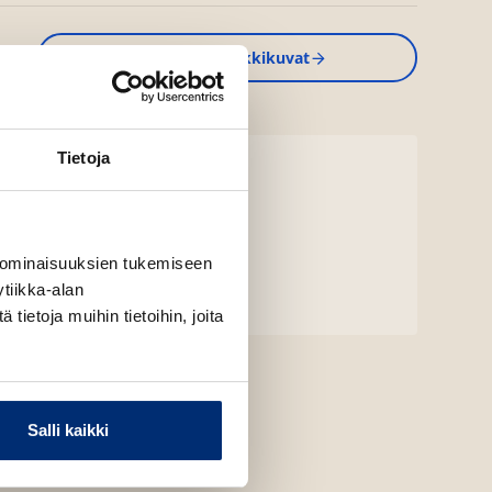
Kirjan kuvapankkikuvat
Tietoja
 ominaisuuksien tukemiseen
tiikka-alan
ietoja muihin tietoihin, joita
Salli kaikki