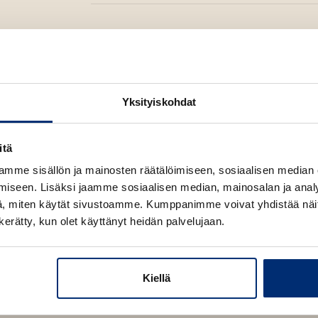
Yksityiskohdat
Osta teos
itä
Äänikirja
K
B
mme sisällön ja mainosten räätälöimiseen, sosiaalisen median
u
o
E-kirja / epub3
iseen. Lisäksi jaamme sosiaalisen median, mainosalan ja analy
K
B
u
o
, miten käytät sivustoamme. Kumppanimme voivat yhdistää näitä t
u
o
n
k
n kerätty, kun olet käyttänyt heidän palvelujaan.
u
o
t
b
n
k
e
e
t
b
l
a
e
e
Kiellä
e
t
l
a
A
e
t