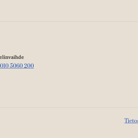
h
e
t
e
e
n
e
n
elinvaihde
010 5060 200
Tieto