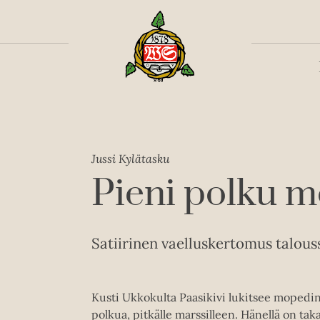
Toiss
Jussi Kylätasku
Pieni polku me
Satiirinen vaelluskertomus talous
Kusti Ukkokulta Paasikivi lukitsee mopedin
polkua, pitkälle marssilleen. Hänellä on t