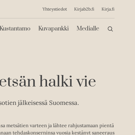
ijainen
Yhteystiedot
Kirjab2b.fi
Kirja.fi
Päävalikko
Kustantamo
Kuvapankki
Medialle
tsän halki vie
sotien jälkeisessä Suomessa.
sa metsätien varteen ja lähtee rahjustamaan pientä
akanaan tehdaskonserninsa vuosia kestänyt saneeraus