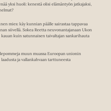
 enää yksi huoli: kenestä olisi elämäntyön jatkajaksi,
unelmat?
inen mies: käy kunnian päälle sairastaa tappavaa
nnan siivellä. Sokea Reetta neuvonantajanaan Ukon
 kauan kuin satunnaisen taivaltajan sankarihauta
irpalepommeja muun muassa Euroopan unionin
laadusta ja vallankahvaan tarttuneesta