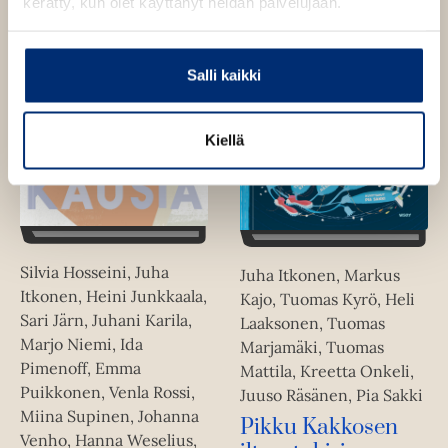
kerätty, kun olet käyttänyt heidän palvelujaan.
a
a
u
Salli kaikki
u
t
e
Kiellä
e
n
v
ä
l
Silvia Hosseini, Juha
Juha Itkonen, Markus
i
Itkonen, Heini Junkkaala,
Kajo, Tuomas Kyrö, Heli
l
Sari Järn, Juhani Karila,
Laaksonen, Tuomas
e
Marjo Niemi, Ida
Marjamäki, Tuomas
h
Pimenoff, Emma
Mattila, Kreetta Onkeli,
t
Puikkonen, Venla Rossi,
Juuso Räsänen, Pia Sakki
e
Miina Supinen, Johanna
e
Pikku Kakkosen
Venho, Hanna Weselius,
n