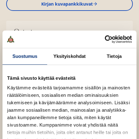
Kirjan kuvapankkikuvat
Osta teos
Äänikirja
K
B
Suostumus
Yksityiskohdat
Tietoja
u
o
u
o
n
k
Tämä sivusto käyttää evästeitä
t
b
Muut teokset
Käytämme evästeitä tarjoamamme sisällön ja mainosten
e
e
räätälöimiseen, sosiaalisen median ominaisuuksien
l
a
tukemiseen ja kävijämäärämme analysoimiseen. Lisäksi
e
t
jaamme sosiaalisen median, mainosalan ja analytiikka-
A
alan kumppaneillemme tietoja siitä, miten käytät
u
sivustoamme. Kumppanimme voivat yhdistää näitä
k
tietoja muihin tietoihin, joita olet antanut heille tai joita on
e