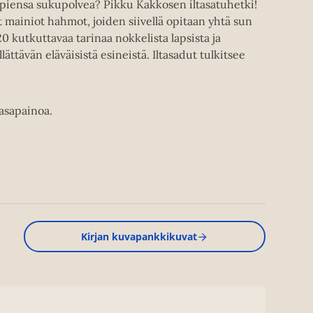
piensa sukupolvea? Pikku Kakkosen iltasatuhetki!
t mainiot hahmot, joiden siivellä opitaan yhtä sun
 20 kutkuttavaa tarinaa nokkelista lapsista ja
llättävän eläväisistä esineistä. Iltasadut tulkitsee
asapainoa.
Kirjan kuvapankkikuvat