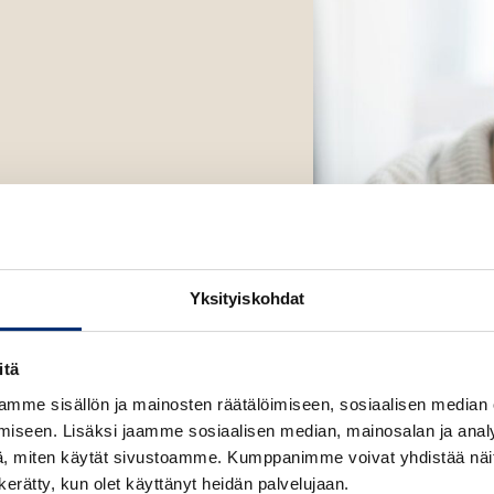
t
e
e
n
v
ä
l
i
l
e
h
t
Yksityiskohdat
e
e
itä
n
mme sisällön ja mainosten räätälöimiseen, sosiaalisen median
iseen. Lisäksi jaamme sosiaalisen median, mainosalan ja analy
, miten käytät sivustoamme. Kumppanimme voivat yhdistää näitä t
n kerätty, kun olet käyttänyt heidän palvelujaan.