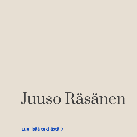
Juuso Räsänen
Lue lisää tekijästä
J
u