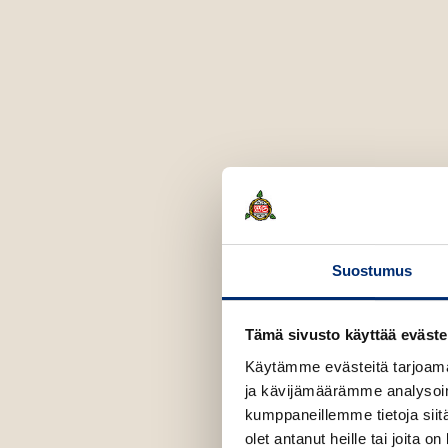
u
s
o
R
ä
s
ä
n
e
n
Suostumus
Tämä sivusto käyttää eväste
Käytämme evästeitä tarjoama
ja kävijämäärämme analysoim
kumppaneillemme tietoja siitä
olet antanut heille tai joita o