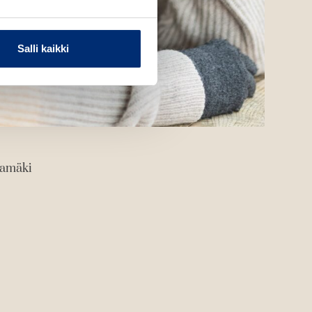
Salli kaikki
kamäki