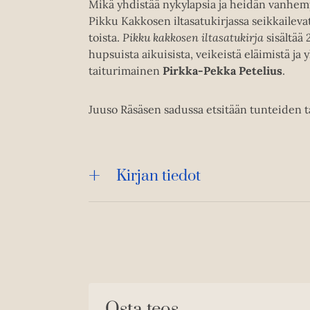
Mikä yhdistää nykylapsia ja heidän vanhem
Pikku Kakkosen iltasatukirjassa seikkaileva
toista.
Pikku kakkosen iltasatukirja
sisältää
hupsuista aikuisista, veikeistä eläimistä ja y
taiturimainen
Pirkka-Pekka Petelius
.
Juuso Räsäsen sadussa etsitään tunteiden t
Kirjan tiedot
Osta teos