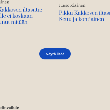
sänen
Juuso Räsänen
Kakkosen iltasatu:
Pikku Kakkosen iltas
lle ei koskaan
Kettu ja kontiainen
unut mitään
Näytä lisää
elinvaihde