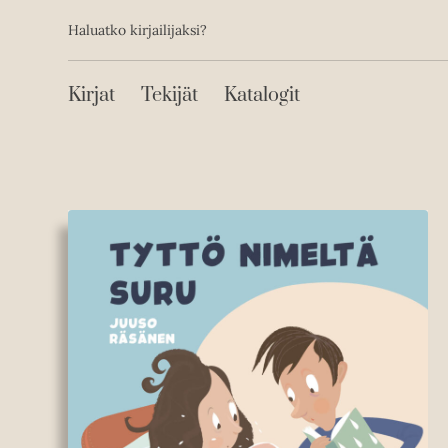
Toissijainen
Hyppää
Haluatko kirjailijaksi?
sisältöön
Päävalikko
Kirjat
Tekijät
Katalogit