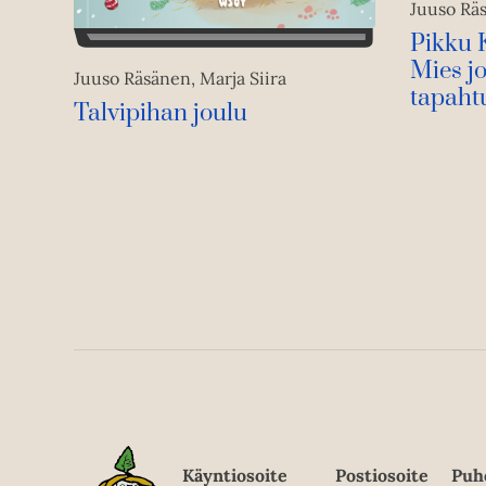
Juuso Rä
Pikku 
Mies jo
Juuso Räsänen, Marja Siira
tapaht
Talvipihan joulu
Käyntiosoite
Postiosoite
Puh