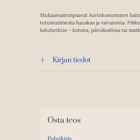
Mukaansatempaavat Aurinkonummen hahmot
tutustumisesta hauskaa ja vaivatonta.
Pikku
lukuhetkiin – kotona, päiväkodissa tai matka
Kirjan tiedot
Osta teos
Pahvikirja