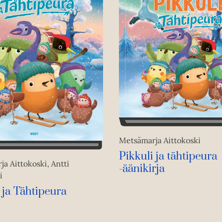
Metsämarja Aittokoski
Pikkuli ja tähtipeura
a Aittokoski, Antti
-äänikirja
i
 ja Tähtipeura