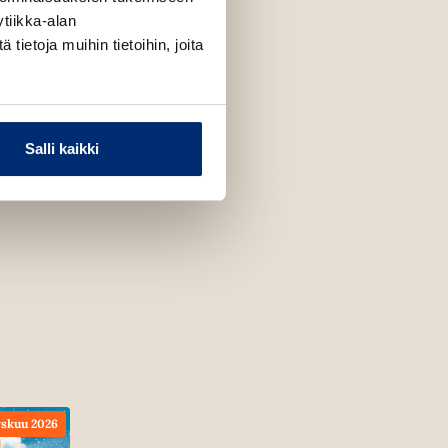
tiikka-alan
ietoja muihin tietoihin, joita
Salli kaikki
skuu 2026