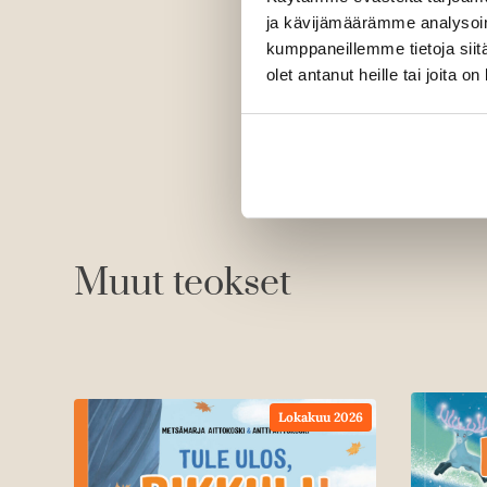
ja kävijämäärämme analysoim
kumppaneillemme tietoja siitä
olet antanut heille tai joita o
Muut teokset
Lokakuu 2026