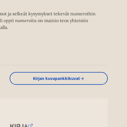
 ja selkeät kysymykset tekevät numeroihin
li oppii numeroita
on mainio teos yhteisiin
lla.
Kirjan kuvapankkikuvat