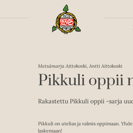
Toiss
Metsämarja Aittokoski, Antti Aittokoski
Pikkuli oppii
Rakastettu Pikkuli oppii -sarja uu
Pikkuli on utelias ja valmis oppimaan. Yhd
laskemaan!