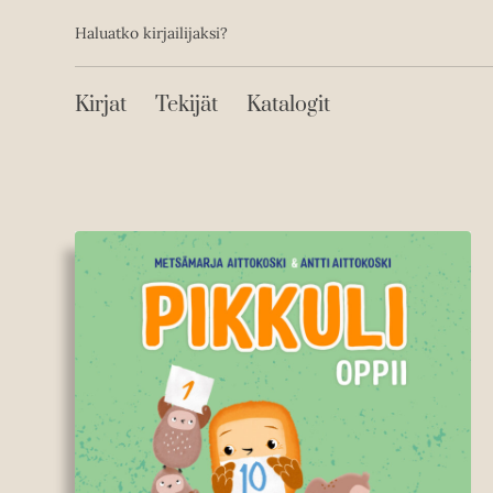
Toissijainen
Hyppää
Haluatko kirjailijaksi?
sisältöön
Päävalikko
Kirjat
Tekijät
Katalogit