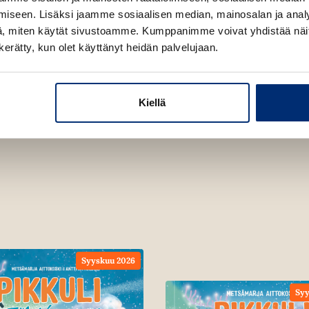
n
iseen. Lisäksi jaamme sosiaalisen median, mainosalan ja analy
v
, miten käytät sivustoamme. Kumppanimme voivat yhdistää näitä t
ä
n kerätty, kun olet käyttänyt heidän palvelujaan.
l
i
l
Kiellä
e
h
t
e
e
n
Syyskuu 2026
Syy