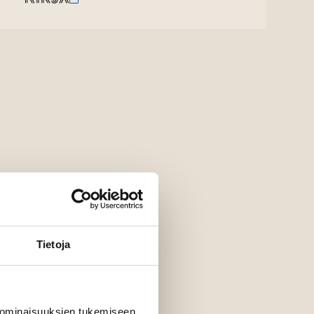
Tietoja
 ominaisuuksien tukemiseen