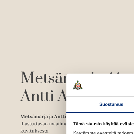
Metsämarja Aitt
Antti Aittokoski
Suostumus
Metsämarja ja Antti Aittokoski
ovat yhdessä luone
ihastuttavan maailman ja vastaavat tekstin lisäksi kir
Tämä sivusto käyttää eväste
kuvituksesta.
Käytämme evästeitä tarjoama