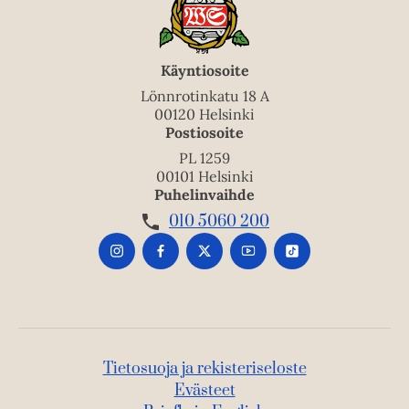
u
k
e
a
Käyntiosoite
a
Lönnrotinkatu 18 A
u
00120 Helsinki
Postiosoite
u
t
PL 1259
00101 Helsinki
e
Puhelinvaihde
e
010 5060 200
n
v
ä
l
i
l
e
Tietosuoja ja rekisteriseloste
h
Evästeet
t