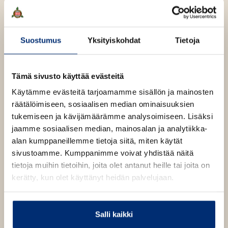
Poikkeuksellinen teos on syntynyt satojen
suomalaisten kansalaiskirjailijoiden yhteistyöstä.
Suostumus
Yksityiskohdat
Tietoja
Höyryristeilijä Steven's Seagullilla on huhujen ja
kauhutarinoiden värittämä historia. Kun tämä
Tämä sivusto käyttää evästeitä
romutetuksi luultu Itämeren jättiläinen on siirtymässä
Käytämme evästeitä tarjoamamme sisällön ja mainosten
uudelle omistajalleen valtameren tuolle puolen, alkaa
räätälöimiseen, sosiaalisen median ominaisuuksien
historia toistaa itseään. Laivan ohjausjärjestelmä
tukemiseen ja kävijämäärämme analysoimiseen. Lisäksi
pettää, mutta miehistö tajuaa pian sen olevan
jaamme sosiaalisen median, mainosalan ja analytiikka-
murheista pienin. Oviin ilmestyvät merkit, outo saari ja
alan kumppaneillemme tietoja siitä, miten käytät
kaapeista hiljalleen paljastuvat luurangot vievät
sivustoamme. Kumppanimme voivat yhdistää näitä
tapahtumia vääjäämättä kohti pistettä, jossa jokaisen
tietoja muihin tietoihin, joita olet antanut heille tai joita on
henki on vaarassa. Kumpi kätkee lopulta enemmän
kerätty, kun olet käyttänyt heidän palvelujaan.
salaisuuksia, vanha laiva vai sen miehistö?
Salli kaikki
Kirjan tiedot