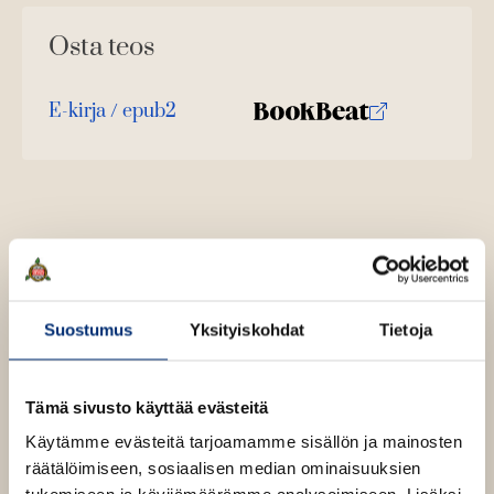
u
u
Osta teos
t
e
e
n
E-kirja / epub2
v
K
B
ä
u
o
l
i
u
o
l
n
k
e
t
b
h
t
e
e
e
l
a
e
n
e
t
Suostumus
Yksityiskohdat
Tietoja
A
Helena Sinervo
u
k
Tämä sivusto käyttää evästeitä
e
a
Käytämme evästeitä tarjoamamme sisällön ja mainosten
Lue lisää tekijästä
H
a
räätälöimiseen, sosiaalisen median ominaisuuksien
e
l