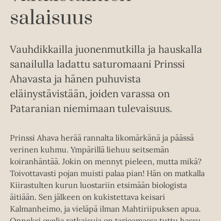
salaisuus
Vauhdikkailla juonenmutkilla ja hauskalla
sanailulla ladattu saturomaani Prinssi
Ahavasta ja hänen puhuvista
eläinystävistään, joiden varassa on
Pataranian niemimaan tulevaisuus.
Prinssi Ahava herää rannalta likomärkänä ja päässä
verinen kuhmu. Ympärillä liehuu seitsemän
koiranhäntää. Jokin on mennyt pieleen, mutta mikä?
Toivottavasti pojan muisti palaa pian! Hän on matkalla
Kiirastulten kurun luostariin etsimään biologista
äitiään. Sen jälkeen on kukistettava keisari
Kalmanheimo, ja vieläpä ilman Mahtiriipuksen apua.
Onneksi ovelia ratkaisuja on tarjoamassa tuttu hassu