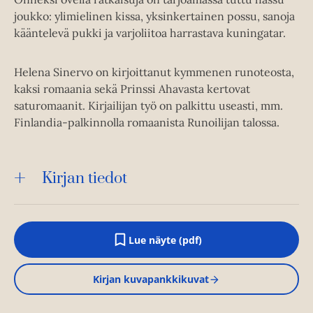
joukko: ylimielinen kissa, yksinkertainen possu, sanoja
kääntelevä pukki ja varjoliitoa harrastava kuningatar.
Helena Sinervo on kirjoittanut kymmenen runoteosta,
kaksi romaania sekä Prinssi Ahavasta kertovat
saturomaanit. Kirjailijan työ on palkittu useasti, mm.
Finlandia-palkinnolla romaanista Runoilijan talossa.
Kirjan tiedot
Lue näyte (pdf)
A
u
k
Kirjan kuvapankkikuvat
e
a
a