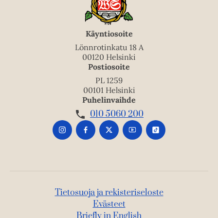
Käyntiosoite
Lönnrotinkatu 18 A
00120 Helsinki
Postiosoite
PL 1259
00101 Helsinki
Puhelinvaihde
010 5060 200
Tietosuoja ja rekisteriseloste
Evästeet
Briefly in English