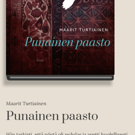
Maarit Turtiainen
Punainen paasto
Hän tarkisti, että pöytä oli puhdas ja asetti huolellisesti