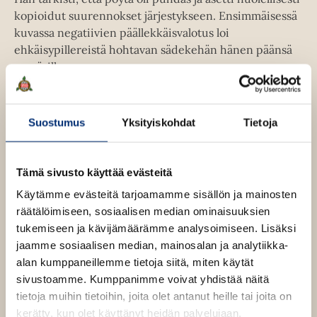
kopioidut suurennokset järjestykseen. Ensimmäisessä
kuvassa negatiivien päällekkäisvalotus loi
ehkäisypillereistä hohtavan sädekehän hänen päänsä
ympärille.
Sadun ei pitänyt jäädä tänne. Mutta hän on jo
Suostumus
Yksityiskohdat
Tietoja
rakastunut Umutiin, ja tuoksuvana hehkuva Istanbul
tuntuu kotoisalta. Voisiko hän tehdä tänne kodin,
siitäkin huolimatta että Umutin perhe pitää häntä
Tämä sivusto käyttää evästeitä
siveettömänä eivätkä viranomaiset arvosta
kurdimielenosoitusta valokuvaavia vieraita?
Käytämme evästeitä tarjoamamme sisällön ja mainosten
Huolimatta siitä, että hän on luvannut palata kotiin ja
räätälöimiseen, sosiaalisen median ominaisuuksien
mennä Peterin kanssa kihloihin? Paastokausi paljastaa
tukemiseen ja kävijämäärämme analysoimiseen. Lisäksi
armottomasti islamin asettamat ehdot elämälle ja ajaa
jaamme sosiaalisen median, mainosalan ja analytiikka-
Sadun häpeästä sikiävien valheiden verkkoon, josta on
alan kumppaneillemme tietoja siitä, miten käytät
vaikea päästä irti. Punainen paasto on aisteja
sivustoamme. Kumppanimme voivat yhdistää näitä
hemmotteleva romaani rakkaudesta, ystävyydestä ja
tietoja muihin tietoihin, joita olet antanut heille tai joita on
itsenäistymisestä. Ikkunoista kaikuvat imaamin
kerätty, kun olet käyttänyt heidän palvelujaan.