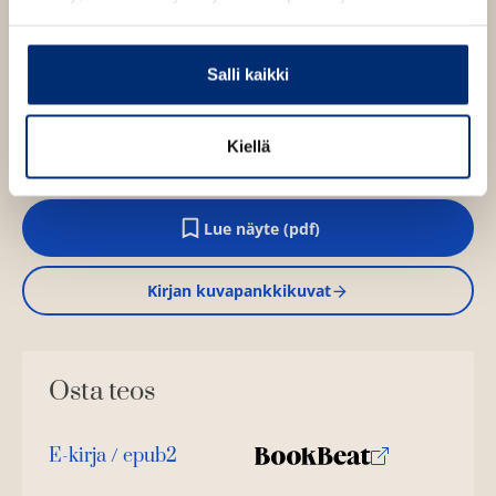
vaativat kutsut, mutta kadut sykkivät muutosta ja
täyttyvät uuden odotuksesta.
Salli kaikki
Kirjan tiedot
Kiellä
Lue näyte (pdf)
A
u
k
Kirjan kuvapankkikuvat
e
a
a
u
u
Osta teos
t
e
e
n
E-kirja / epub2
v
K
B
ä
u
o