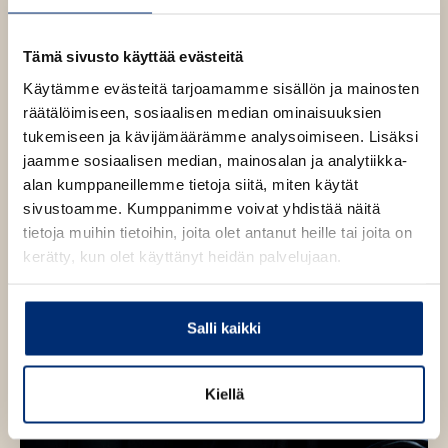
l
l
v
i
o
e
l
Tämä sivusto käyttää evästeitä
h
e
t
Käytämme evästeitä tarjoamamme sisällön ja mainosten
h
e
räätälöimiseen, sosiaalisen median ominaisuuksien
t
e
tukemiseen ja kävijämäärämme analysoimiseen. Lisäksi
e
n
jaamme sosiaalisen median, mainosalan ja analytiikka-
e
alan kumppaneillemme tietoja siitä, miten käytät
n
sivustoamme. Kumppanimme voivat yhdistää näitä
tietoja muihin tietoihin, joita olet antanut heille tai joita on
kerätty, kun olet käyttänyt heidän palvelujaan.
Salli kaikki
Kiellä