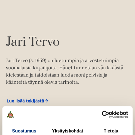
e
e
t
b
l
a
e
e
e
t
l
a
A
e
t
u
A
k
Jari Tervo
u
e
k
a
e
a
Jari Tervo (s. 1959) on luetuimpia ja arvostetuimpia
a
u
suomalaisia kirjailijoita. Hänet tunnetaan värikkäästä
a
u
kielestään ja taidoistaan luoda monipolvisia ja
u
t
käänteitä täynnä olevia tarinoita.
u
e
t
e
e
Lue lisää tekijästä
n
J
e
a
v
r
n
ä
i
v
T
l
e
ä
i
Suostumus
Yksityiskohdat
Tietoja
r