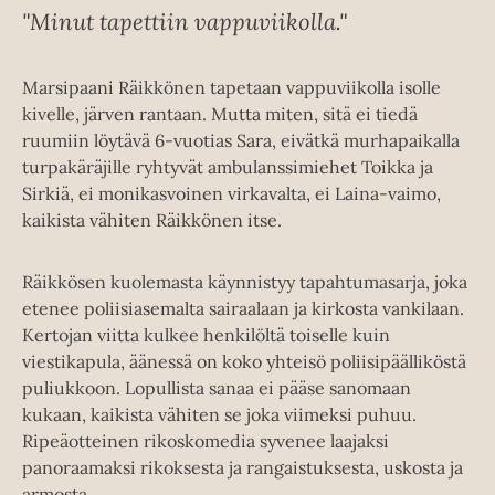
"Minut tapettiin vappuviikolla."
Marsipaani Räikkönen tapetaan vappuviikolla isolle
kivelle, järven rantaan. Mutta miten, sitä ei tiedä
ruumiin löytävä 6-vuotias Sara, eivätkä murhapaikalla
turpakäräjille ryhtyvät ambulanssimiehet Toikka ja
Sirkiä, ei monikasvoinen virkavalta, ei Laina-vaimo,
kaikista vähiten Räikkönen itse.
Räikkösen kuolemasta käynnistyy tapahtumasarja, joka
etenee poliisiasemalta sairaalaan ja kirkosta vankilaan.
Kertojan viitta kulkee henkilöltä toiselle kuin
viestikapula, äänessä on koko yhteisö poliisipäälliköstä
puliukkoon. Lopullista sanaa ei pääse sanomaan
kukaan, kaikista vähiten se joka viimeksi puhuu.
Ripeäotteinen rikoskomedia syvenee laajaksi
panoraamaksi rikoksesta ja rangaistuksesta, uskosta ja
armosta.