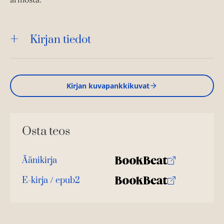
Kirjan tiedot
Kirjan kuvapankkikuvat
Osta teos
Äänikirja
K
B
u
o
E-kirja / epub2
K
B
u
o
u
o
n
k
u
o
t
b
n
k