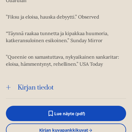
Guardian
”Fiksu ja eloisa, hauska debyytti.” Observed
“Täynnä raakaa tunnetta ja kipakkaa huumoria,
katkeransuloinen esikoinen.” Sunday Mirror
”Queenie on samastuttava, nykyaikainen sankaritar:
eloisa, hämmentynyt, rehellinen.” USA Today
Kirjan tiedot
Lue näyte (pdf)
A
u
k
Kirjan kuvapankkikuvat
e