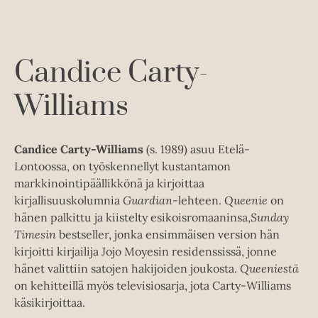
e
e
t
e
h
e
n
t
e
e
Candice Carty-
n
e
n
Williams
Candice Carty-Williams
(s. 1989) asuu Etelä-
Lontoossa, on työskennellyt kustantamon
markkinointipäällikkönä ja kirjoittaa
kirjallisuuskolumnia
Guardian
-lehteen.
Queenie
on
hänen palkittu ja kiistelty esikoisromaaninsa,
Sunday
Timesin
bestseller, jonka ensimmäisen version hän
kirjoitti kirjailija Jojo Moyesin residenssissä, jonne
hänet valittiin satojen hakijoiden joukosta.
Queeniestä
on kehitteillä myös televisiosarja, jota Carty-Williams
käsikirjoittaa.