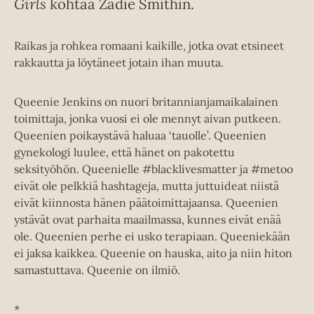
Girls
kohtaa Zadie Smithin.
Raikas ja rohkea romaani kaikille, jotka ovat etsineet
rakkautta ja löytäneet jotain ihan muuta.
Queenie Jenkins on nuori britannianjamaikalainen
toimittaja, jonka vuosi ei ole mennyt aivan putkeen.
Queenien poikaystävä haluaa ‘tauolle’. Queenien
gynekologi luulee, että hänet on pakotettu
seksityöhön. Queenielle #blacklivesmatter ja #metoo
eivät ole pelkkiä hashtageja, mutta juttuideat niistä
eivät kiinnosta hänen päätoimittajaansa. Queenien
ystävät ovat parhaita maailmassa, kunnes eivät enää
ole. Queenien perhe ei usko terapiaan. Queeniekään
ei jaksa kaikkea. Queenie on hauska, aito ja niin hiton
samastuttava. Queenie on ilmiö.
*