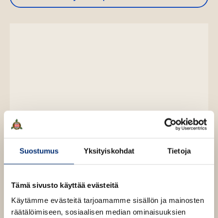
a
a
u
u
t
e
e
n
v
ä
l
i
l
e
h
Tämä sisältö vaatii evästeitä
t
e
e
Suostumus
Yksityiskohdat
Tietoja
n
Muuta evästeasetuksia
Tämä sivusto käyttää evästeitä
Käytämme evästeitä tarjoamamme sisällön ja mainosten
räätälöimiseen, sosiaalisen median ominaisuuksien