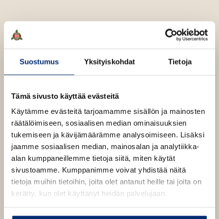
e
h
t
e
e
Suostumus
Yksityiskohdat
Tietoja
n
Kati Kovács
Tämä sivusto käyttää evästeitä
Kati Kovács (s. 1963) on asunut Roomassa jo 30 vuotta.
Käytämme evästeitä tarjoamamme sisällön ja mainosten
Kuvia kumartelematon suomisarjakuvan
enfant terrible
räätälöimiseen, sosiaalisen median ominaisuuksien
on palkittu niin Sarjakuva-Finlandialla, Puupäähatulla
tukemiseen ja kävijämäärämme analysoimiseen. Lisäksi
kuin sarjakuvan valtiopalkinnollakin.
jaamme sosiaalisen median, mainosalan ja analytiikka-
alan kumppaneillemme tietoja siitä, miten käytät
sivustoamme. Kumppanimme voivat yhdistää näitä
Lue lisää tekijästä
K
tietoja muihin tietoihin, joita olet antanut heille tai joita on
a
kerätty, kun olet käyttänyt heidän palvelujaan.
t
i
K