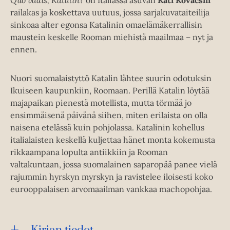
railakas ja koskettava uutuus, jossa sarjakuvataiteilija
sinkoaa alter egonsa Katalinin omaelämäkerrallisin
maustein keskelle Rooman miehistä maailmaa – nyt ja
ennen.
Nuori suomalaistyttö Katalin lähtee suurin odotuksin
Ikuiseen kaupunkiin, Roomaan. Perillä Katalin löytää
majapaikan pienestä motellista, mutta törmää jo
ensimmäisenä päivänä siihen, miten erilaista on olla
naisena etelässä kuin pohjolassa. Katalinin kohellus
italialaisten keskellä kuljettaa hänet monta kokemusta
rikkaampana lopulta antiikkiin ja Rooman
valtakuntaan, jossa suomalainen saparopää panee vielä
rajummin hyrskyn myrskyn ja ravistelee iloisesti koko
eurooppalaisen arvomaailman vankkaa machopohjaa.