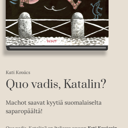
Kati Kovács
Quo vadis, Katalin?
Machot saavat kyytiä suomalaiselta
saparopäältä!
Quo vadis, Katalin?
on Italiassa asuvan
Kati Kovácsin