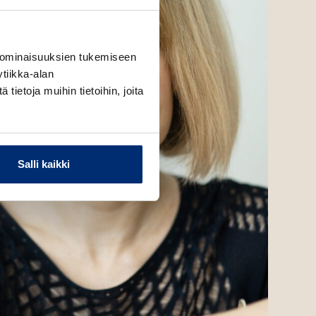
 ominaisuuksien tukemiseen
tiikka-alan
ietoja muihin tietoihin, joita
Salli kaikki