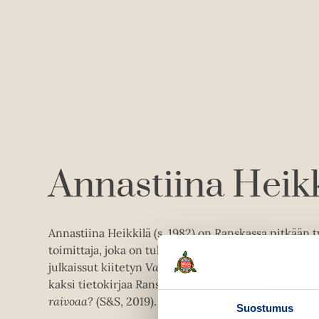
Annastiina Heikk
Annastiina Heikkilä (s. 1982) on Ranskassa pitkään 
toimittaja, joka on tullut suurelle yleisölle tutuksi 
julkaissut kiitetyn
Vapaus valita kohtalonsa
-romaan
kaksi tietokirjaa Ranskasta,
Bibistä burkininiin
(S&S,
raivoaa?
(S&S, 2019).
Rakkaus ja armo
on hänen toi
Suostumus