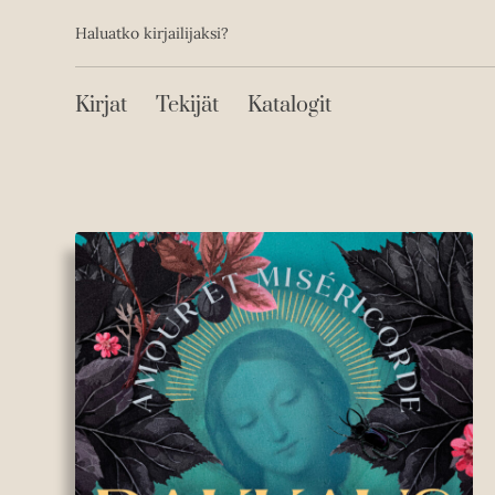
Toissijainen
Hyppää
Haluatko kirjailijaksi?
sisältöön
Päävalikko
Kirjat
Tekijät
Katalogit