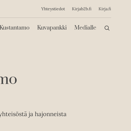
ijainen
Yhteystiedot
Kirjab2b.fi
Kirja.fi
Päävalikko
Kustantamo
Kuvapankki
Medialle
rmo
yhteisöstä ja hajonneista