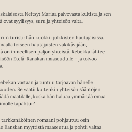
kalaisesta Neitsyt Mariaa palvovasta kultista ja sen
 ovat syyllisyys, suru ja yhteisön valta.
un turisti: hän kuokkii julkkisten hautajaisissa.
alla toiseen hautajaisten vakikävijään,
ä on ihmeellisen paljon yhteistä. Rebekka lähtee
eisöön Etelä-Ranskan maaseudulle – ja toivoo
a.
Rebekan vastaan ja tuntuu tarjoavan hänelle
suuden. Se vaatii kuitenkin yhteisön sääntöjen
äädä maatilalle, koska hän haluaa ymmärtää omaa
imolle tapahtui?
a tarkkanäköinen romaani pohjautuu osin
le Ranskan myyttistä maaseutua ja pohtii valtaa,