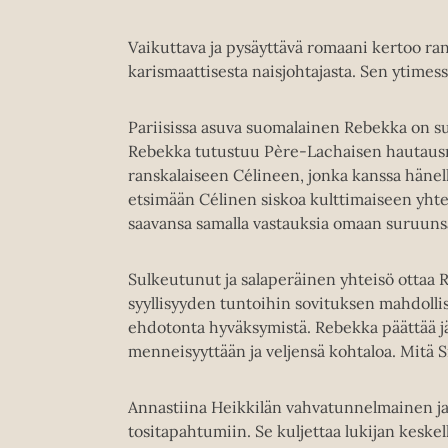
Vaikuttava ja pysäyttävä romaani kertoo rans
karismaattisesta naisjohtajasta. Sen ytimessä
Pariisissa asuva suomalainen Rebekka on sur
Rebekka tutustuu Père-Lachaisen hautausma
ranskalaiseen Célineen, jonka kanssa hänell
etsimään Célinen siskoa kulttimaiseen yht
saavansa samalla vastauksia omaan suruuns
Sulkeutunut ja salaperäinen yhteisö ottaa 
syyllisyyden tuntoihin sovituksen mahdolli
ehdotonta hyväksymistä. Rebekka päättää j
menneisyyttään ja veljensä kohtaloa. Mitä S
Annastiina Heikkilän vahvatunnelmainen j
tositapahtumiin. Se kuljettaa lukijan keskel