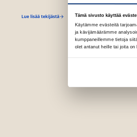
Tämä sivusto käyttää eväste
Lue lisää tekijästä
A
n
Käytämme evästeitä tarjoama
n
ja kävijämäärämme analysoim
a
s
kumppaneillemme tietoja siitä
t
olet antanut heille tai joita o
i
i
n
a
H
e
i
k
k
i
l
ä