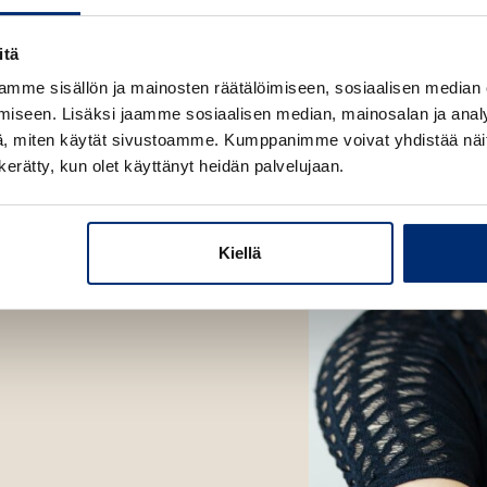
l
n
ä
i
v
l
itä
l
ä
i
e
mme sisällön ja mainosten räätälöimiseen, sosiaalisen median
l
l
h
iseen. Lisäksi jaamme sosiaalisen median, mainosalan ja analy
i
e
t
, miten käytät sivustoamme. Kumppanimme voivat yhdistää näitä t
l
h
e
n kerätty, kun olet käyttänyt heidän palvelujaan.
e
t
e
h
e
n
t
e
e
Kiellä
n
e
n