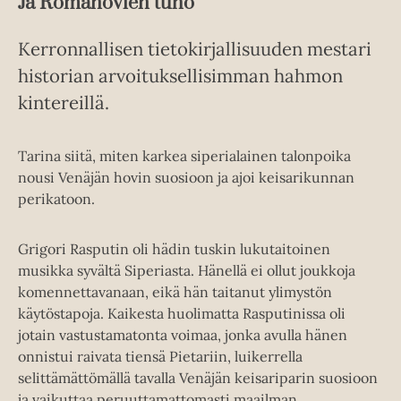
Ja Romanovien tuho
Kerronnallisen tietokirjallisuuden mestari
historian arvoituksellisimman hahmon
kintereillä.
Tarina siitä, miten karkea siperialainen talonpoika
nousi Venäjän hovin suosioon ja ajoi keisarikunnan
perikatoon.
Grigori Rasputin oli hädin tuskin lukutaitoinen
musikka syvältä Siperiasta. Hänellä ei ollut joukkoja
komennettavanaan, eikä hän taitanut ylimystön
käytöstapoja. Kaikesta huolimatta Rasputinissa oli
jotain vastustamatonta voimaa, jonka avulla hänen
onnistui raivata tiensä Pietariin, luikerrella
selittämättömällä tavalla Venäjän keisariparin suosioon
ja vaikuttaa peruuttamattomasti maailman