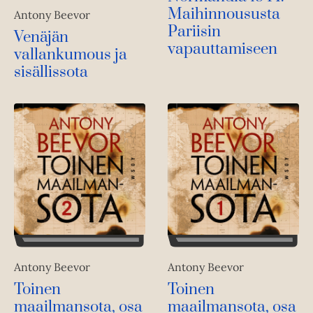
Maihinnoususta
Antony Beevor
Pariisin
Venäjän
vapauttamiseen
vallankumous ja
sisällissota
Antony Beevor
Antony Beevor
Toinen
Toinen
maailmansota, osa
maailmansota, osa