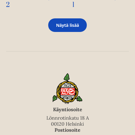
2
1
Näytä lisää
Käyntiosoite
Lönnrotinkatu 18 A
00120 Helsinki
Postiosoite