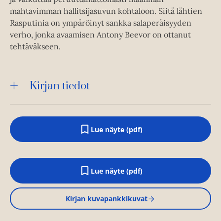
mahtavimman hallitsijasuvun kohtaloon. Siitä lähtien
Rasputinia on ympäröinyt sankka salaperäisyyden
verho, jonka avaamisen Antony Beevor on ottanut
tehtäväkseen.
Kirjan tiedot
Lue näyte (pdf)
A
u
k
e
a
Lue näyte (pdf)
A
a
u
u
k
u
Kirjan kuvapankkikuvat
e
t
a
e
a
e