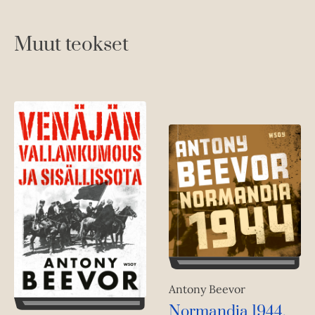
e
n
e
Muut teokset
n
Antony Beevor
Normandia 1944.