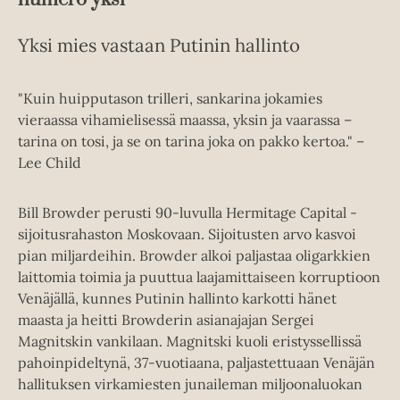
Yksi mies vastaan Putinin hallinto
"Kuin huipputason trilleri, sankarina jokamies
vieraassa vihamielisessä maassa, yksin ja vaarassa –
tarina on tosi, ja se on tarina joka on pakko kertoa." –
Lee Child
Bill Browder perusti 90-luvulla Hermitage Capital -
sijoitusrahaston Moskovaan. Sijoitusten arvo kasvoi
pian miljardeihin. Browder alkoi paljastaa oligarkkien
laittomia toimia ja puuttua laajamittaiseen korruptioon
Venäjällä, kunnes Putinin hallinto karkotti hänet
maasta ja heitti Browderin asianajajan Sergei
Magnitskin vankilaan. Magnitski kuoli eristyssellissä
pahoinpideltynä, 37-vuotiaana, paljastettuaan Venäjän
hallituksen virkamiesten junaileman miljoonaluokan