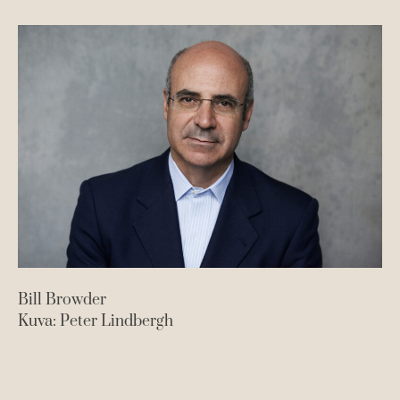
w
d
e
r
Bill Browder
Kuva: Peter Lindbergh