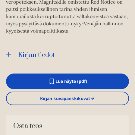
veropetoksen. Magnitskille omistettu Red Notice on
paitsi poikkeuksellinen tarina yhden ihmisen
kamppailusta korruptoitunutta valtakoneistoa vastaan,
myös pysäyttävä dokumentti nyky-Venäjän hallinnon
kyynisestä voimapolitiikasta.
Kirjan tiedot
Lue näyte (pdf)
A
u
k
Kirjan kuvapankkikuvat
e
a
a
u
u
Osta teos
t
e
e