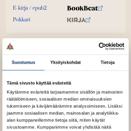
n
E-kirja / epub2
v
K
B
ä
u
o
Pokkari
l
O
K
i
u
o
l
s
i
n
k
e
t
r
t
b
h
a
j
t
e
e
e
a
l
a
e
.
n
e
t
Suostumus
Yksityiskohdat
Tietoja
f
A
i
u
A
k
Bill Browder
Tämä sivusto käyttää evästeitä
u
e
Käytämme evästeitä tarjoamamme sisällön ja mainosten
k
a
räätälöimiseen, sosiaalisen median ominaisuuksien
e
a
Bill Browder
(s.1964) on Amerikan kommunistisen
tukemiseen ja kävijämäärämme analysoimiseen. Lisäksi
a
u
puolueen presidenttiehdokkaan Earl Browderin
jaamme sosiaalisen median, mainosalan ja analytiikka-
a
u
pojanpoika, joka kapinoi sukuaan vastaan ryhtymällä
alan kumppaneillemme tietoja siitä, miten käytät
u
t
megakapitalistiksi, mutta päätyi ironista kyllä
sivustoamme. Kumppanimme voivat yhdistää näitä
u
e