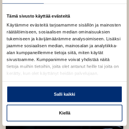
i
e
v
l
o
h
e
t
Tämä sivusto käyttää evästeitä
h
e
Käytämme evästeitä tarjoamamme sisällön ja mainosten
t
e
räätälöimiseen, sosiaalisen median ominaisuuksien
e
n
tukemiseen ja kävijämäärämme analysoimiseen. Lisäksi
e
jaamme sosiaalisen median, mainosalan ja analytiikka-
n
alan kumppaneillemme tietoja siitä, miten käytät
sivustoamme. Kumppanimme voivat yhdistää näitä
tietoja muihin tietoihin, joita olet antanut heille tai joita on
kerätty, kun olet käyttänyt heidän palvelujaan.
Salli kaikki
Kiellä