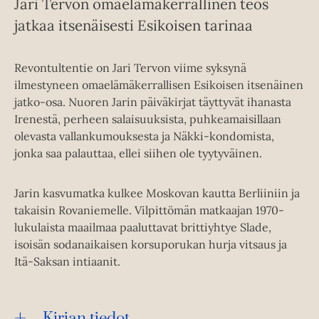
Jari Tervon omaelämäkerrallinen teos
jatkaa itsenäisesti Esikoisen tarinaa
Revontultentie on Jari Tervon viime syksynä
ilmestyneen omaelämäkerrallisen Esikoisen itsenäinen
jatko-osa. Nuoren Jarin päiväkirjat täyttyvät ihanasta
Irenestä, perheen salaisuuksista, puhkeamaisillaan
olevasta vallankumouksesta ja Näkki-kondomista,
jonka saa palauttaa, ellei siihen ole tyytyväinen.
Jarin kasvumatka kulkee Moskovan kautta Berliiniin ja
takaisin Rovaniemelle. Vilpittömän matkaajan 1970-
lukulaista maailmaa paaluttavat brittiyhtye Slade,
isoisän sodanaikaisen korsuporukan hurja vitsaus ja
Itä-Saksan intiaanit.
Kirjan tiedot