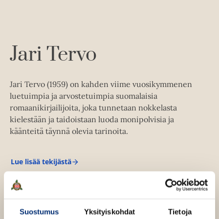
l
a
e
e
e
n
e
t
l
a
A
e
t
u
A
k
Jari Tervo
u
e
k
a
e
a
Jari Tervo (1959) on kahden viime vuosikymmenen
a
u
luetuimpia ja arvostetuimpia suomalaisia
a
u
romaanikirjailijoita, joka tunnetaan nokkelasta
u
t
kielestään ja taidoistaan luoda monipolvisia ja
u
e
käänteitä täynnä olevia tarinoita.
t
e
e
n
e
Lue lisää tekijästä
v
J
n
a
ä
r
v
l
i
ä
T
i
e
l
l
Suostumus
Yksityiskohdat
Tietoja
r