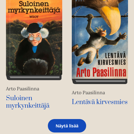
Arto Paasilinna
Arto Paasilinna
Suloinen
Lentävä kirvesmies
myrkynkeittäjä
Näytä lisää