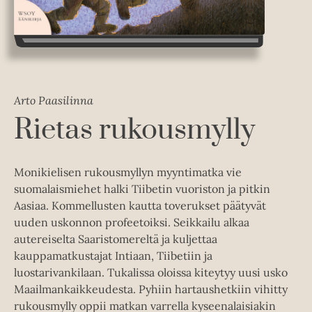
Arto Paasilinna
Rietas rukousmylly
Monikielisen rukousmyllyn myyntimatka vie
suomalaismiehet halki Tiibetin vuoriston ja pitkin
Aasiaa. Kommellusten kautta toverukset päätyvät
uuden uskonnon profeetoiksi. Seikkailu alkaa
autereiselta Saaristomereltä ja kuljettaa
kauppamatkustajat Intiaan, Tiibetiin ja
luostarivankilaan. Tukalissa oloissa kiteytyy uusi usko
Maailmankaikkeudesta. Pyhiin hartaushetkiin vihitty
rukousmylly oppii matkan varrella kyseenalaisiakin