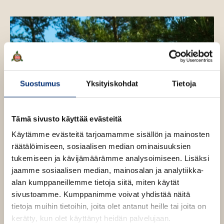
e
s
e
i
l
n
i
v
n
n
ä
a
l
i
Suostumus
Yksityiskohdat
Tietoja
l
e
h
Tämä sivusto käyttää evästeitä
t
e
Käytämme evästeitä tarjoamamme sisällön ja mainosten
e
räätälöimiseen, sosiaalisen median ominaisuuksien
n
tukemiseen ja kävijämäärämme analysoimiseen. Lisäksi
jaamme sosiaalisen median, mainosalan ja analytiikka-
alan kumppaneillemme tietoja siitä, miten käytät
sivustoamme. Kumppanimme voivat yhdistää näitä
tietoja muihin tietoihin, joita olet antanut heille tai joita on
kerätty, kun olet käyttänyt heidän palvelujaan.