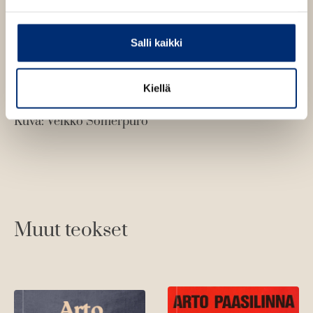
Salli kaikki
Kiellä
Arto Paasilinna
Kuva: Veikko Somerpuro
Muut teokset