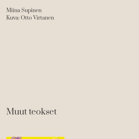
Miina Supinen
Kuva: Otto Virtanen
An
Ku
Muut teokset