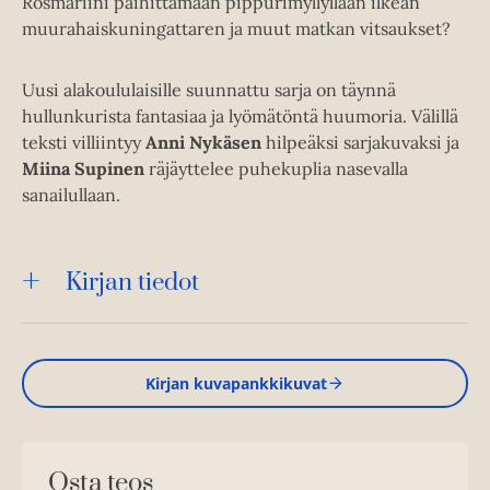
Rosmariini päihittämään pippurimyllyllään ilkeän
muurahaiskuningattaren ja muut matkan vitsaukset?
Uusi alakoululaisille suunnattu sarja on täynnä
hullunkurista fantasiaa ja lyömätöntä huumoria. Välillä
teksti villiintyy
Anni Nykäsen
hilpeäksi sarjakuvaksi ja
Miina Supinen
räjäyttelee puhekuplia nasevalla
sanailullaan.
Kirjan tiedot
Kirjan kuvapankkikuvat
Osta teos