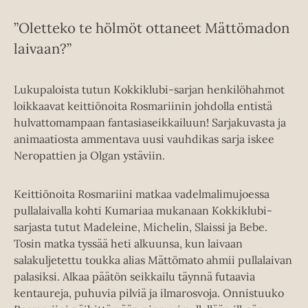
”Oletteko te hölmöt ottaneet Mättömadon
laivaan?”
Lukupaloista tutun Kokkiklubi-sarjan henkilöhahmot
loikkaavat keittiönoita Rosmariinin johdolla entistä
hulvattomampaan fantasiaseikkailuun! Sarjakuvasta ja
animaatiosta ammentava uusi vauhdikas sarja iskee
Neropattien ja Olgan ystäviin.
Keittiönoita Rosmariini matkaa vadelmalimujoessa
pullalaivalla kohti Kumariaa mukanaan Kokkiklubi-
sarjasta tutut Madeleine, Michelin, Slaissi ja Bebe.
Tosin matka tyssää heti alkuunsa, kun laivaan
salakuljetettu toukka alias Mättömato ahmii pullalaivan
palasiksi. Alkaa päätön seikkailu täynnä futaavia
kentaureja, puhuvia pilviä ja ilmarosvoja. Onnistuuko