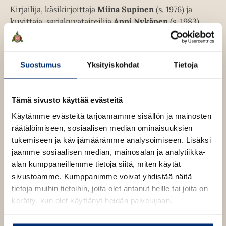
a
u
Kirjailija, käsikirjoittaja
Miina Supinen
(s. 1976) ja
e
u
t
kuvittaja, sarjakuvataiteilija
Anni Nykänen
(s. 1983)
e
u
e
ovat energinen tekijäkaksikko, jolta on aiemmin
n
t
e
ilmestynyt kolme hullunhauskaa Kokkiklubi-kirjaa.
v
e
n
ä
e
Suostumus
Yksityiskohdat
Tietoja
v
Miina Supinen
l
n
ä
i
v
l
Lue lisää tekijästä
M
l
ä
Tämä sivusto käyttää evästeitä
i
i
e
l
i
l
Käytämme evästeitä tarjoamamme sisällön ja mainosten
h
Anni Nykänen
n
i
e
räätälöimiseen, sosiaalisen median ominaisuuksien
a
t
l
S
h
tukemiseen ja kävijämäärämme analysoimiseen. Lisäksi
Lue lisää tekijästä
e
A
u
e
t
jaamme sosiaalisen median, mainosalan ja analytiikka-
n
p
e
h
n
i
e
alan kumppaneillemme tietoja siitä, miten käytät
n
i
t
n
e
sivustoamme. Kumppanimme voivat yhdistää näitä
N
e
e
y
n
tietoja muihin tietoihin, joita olet antanut heille tai joita on
n
e
k
kerätty, kun olet käyttänyt heidän palvelujaan.
ä
n
n
O
O
e