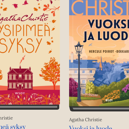
ristie
Agatha Christie
meä syksy
Vuoksi ja luode