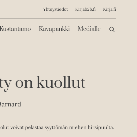
ijainen
Yhteystiedot
Kirjab2b.fi
Kirja.fi
Päävalikko
Kustantamo
Kuvapankki
Medialle
y on kuollut
Barnard
olut voivat pelastaa syyttömän miehen hirsipuulta.