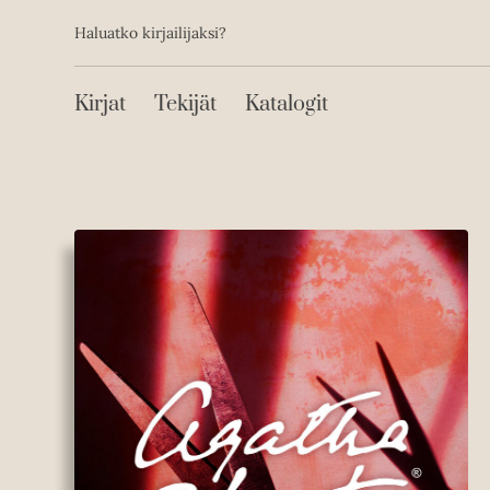
Toissijainen
Hyppää
Haluatko kirjailijaksi?
sisältöön
Päävalikko
Kirjat
Tekijät
Katalogit