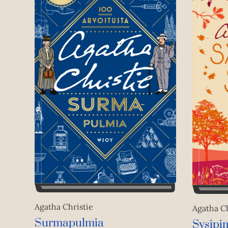
Agatha Christie
Agatha Ch
Surmapulmia
Sysipi