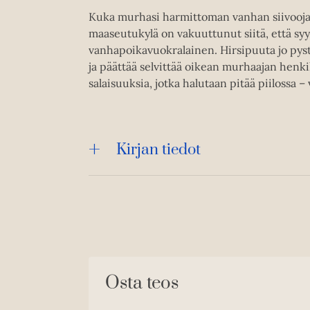
Kuka murhasi harmittoman vanhan siivoojar
maaseutukylä on vakuuttunut siitä, että sy
vanhapoikavuokralainen. Hirsipuuta jo pyst
ja päättää selvittää oikean murhaajan henkil
salaisuuksia, jotka halutaan pitää piilossa –
Kirjan tiedot
Osta teos