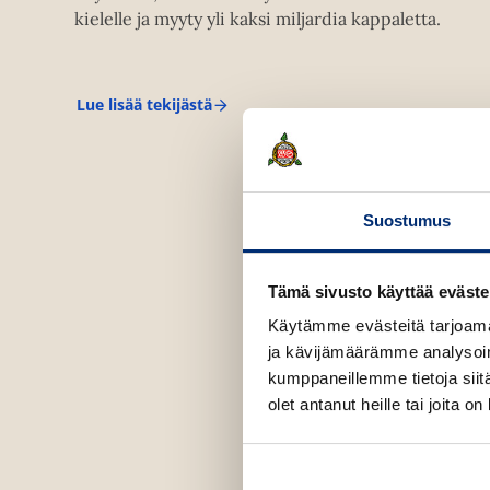
kielelle ja myyty yli kaksi miljardia kappaletta.
Lue lisää tekijästä
A
g
a
t
h
a
Suostumus
C
h
r
i
Tämä sivusto käyttää eväste
s
t
Käytämme evästeitä tarjoama
i
ja kävijämäärämme analysoim
e
kumppaneillemme tietoja siitä
olet antanut heille tai joita o