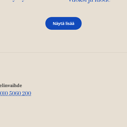
Näytä lisää
elinvaihde
010 5060 200