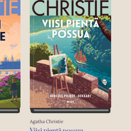
Agatha Christie
Viisi pientä possua