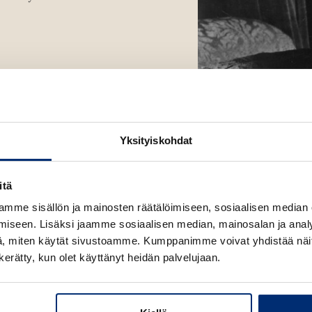
t
e
e
n
e
v
n
ä
v
l
ä
i
l
l
i
e
l
Yksityiskohdat
h
e
t
h
e
itä
t
e
e
mme sisällön ja mainosten räätälöimiseen, sosiaalisen median
n
e
iseen. Lisäksi jaamme sosiaalisen median, mainosalan ja analy
n
, miten käytät sivustoamme. Kumppanimme voivat yhdistää näitä t
n kerätty, kun olet käyttänyt heidän palvelujaan.