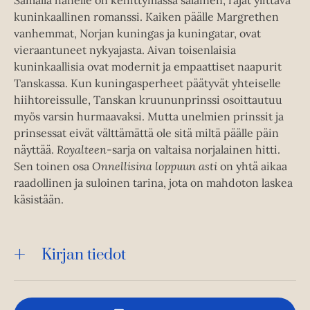
Samalla hänelle on kehittymässä salainen, rajat ylittävä
kuninkaallinen romanssi. Kaiken päälle Margrethen
vanhemmat, Norjan kuningas ja kuningatar, ovat
vieraantuneet nykyajasta. Aivan toisenlaisia
kuninkaallisia ovat modernit ja empaattiset naapurit
Tanskassa. Kun kuningasperheet päätyvät yhteiselle
hiihtoreissulle, Tanskan kruununprinssi osoittautuu
myös varsin hurmaavaksi. Mutta unelmien prinssit ja
prinsessat eivät välttämättä ole sitä miltä päälle päin
näyttää.
Royalteen
-sarja on valtaisa norjalainen hitti.
Sen toinen osa
Onnellisina loppuun asti
on yhtä aikaa
raadollinen ja suloinen tarina, jota on mahdoton laskea
käsistään.
Kirjan tiedot