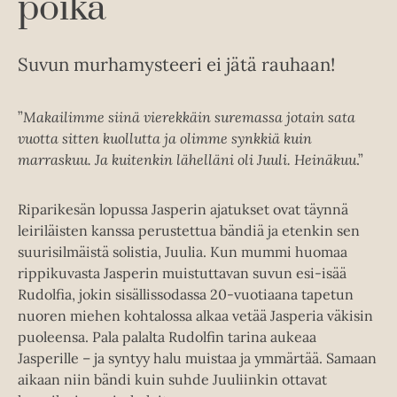
poika
Suvun murhamysteeri ei jätä rauhaan!
”
Makailimme siinä vierekkäin suremassa jotain sata
vuotta sitten kuollutta ja olimme synkkiä kuin
marraskuu. Ja kuitenkin lähelläni oli Juuli. Heinäkuu
.”
Riparikesän lopussa Jasperin ajatukset ovat täynnä
leiriläisten kanssa perustettua bändiä ja etenkin sen
suurisilmäistä solistia, Juulia. Kun mummi huomaa
rippikuvasta Jasperin muistuttavan suvun esi-isää
Rudolfia, jokin sisällissodassa 20-vuotiaana tapetun
nuoren miehen kohtalossa alkaa vetää Jasperia väkisin
puoleensa. Pala palalta Rudolfin tarina aukeaa
Jasperille – ja syntyy halu muistaa ja ymmärtää. Samaan
aikaan niin bändi kuin suhde Juuliinkin ottavat