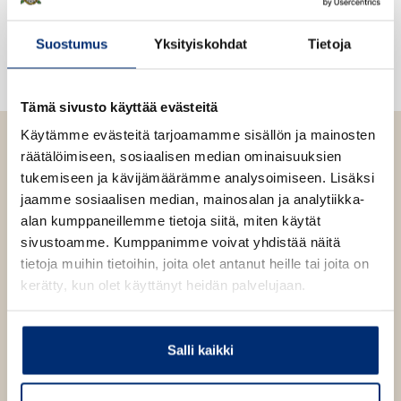
e
v
l
n
ä
i
Suostumus
Yksityiskohdat
Tietoja
v
l
l
ä
i
e
l
l
h
Tämä sivusto käyttää evästeitä
i
e
t
l
Käytämme evästeitä tarjoamamme sisällön ja mainosten
h
e
e
räätälöimiseen, sosiaalisen median ominaisuuksien
t
e
h
tukemiseen ja kävijämäärämme analysoimiseen. Lisäksi
e
n
t
jaamme sosiaalisen median, mainosalan ja analytiikka-
e
e
alan kumppaneillemme tietoja siitä, miten käytät
n
e
sivustoamme. Kumppanimme voivat yhdistää näitä
Sisko Latvus
n
tietoja muihin tietoihin, joita olet antanut heille tai joita on
kerätty, kun olet käyttänyt heidän palvelujaan.
Sisko Latvus
on pitkän uran tehnyt kirjailija, joka
tunnetaan erityisesti historiallisista
Salli kaikki
nuortenromaaneistaan. Inkerinsuomalaisista kertova
Kaukana omalta maalta
(2011) oli Lasten- ja