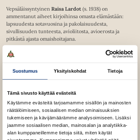
e
Vepsäläissyntyinen
Raisa Lardot
(s. 1938) on
a
ammentanut aiheet kirjoihinsa omasta elämästään:
a
lapsuudesta sotavuosina ja pakolaisuudesta,
u
sivullisuuden tunteesta, avioliitosta, avioerosta ja
u
pitkästä ajasta omaishoitajana.
t
e
e
Lue lisää tekijästä
R
n
a
i
Suostumus
Yksityiskohdat
Tietoja
v
s
ä
a
L
l
a
Tämä sivusto käyttää evästeitä
i
r
l
Käytämme evästeitä tarjoamamme sisällön ja mainosten
d
o
e
räätälöimiseen, sosiaalisen median ominaisuuksien
t
h
tukemiseen ja kävijämäärämme analysoimiseen. Lisäksi
t
jaamme sosiaalisen median, mainosalan ja analytiikka-
e
alan kumppaneillemme tietoja siitä, miten käytät