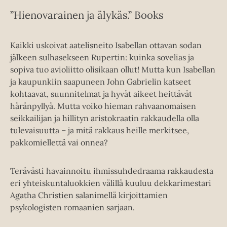
”Hienovarainen ja älykäs.” Books
Kaikki uskoivat aatelisneito Isabellan ottavan sodan
jälkeen sulhasekseen Rupertin: kuinka sovelias ja
sopiva tuo avioliitto olisikaan ollut! Mutta kun Isabellan
ja kaupunkiin saapuneen John Gabrielin katseet
kohtaavat, suunnitelmat ja hyvät aikeet heittävät
häränpyllyä. Mutta voiko hieman rahvaanomaisen
seikkailijan ja hillityn aristokraatin rakkaudella olla
tulevaisuutta – ja mitä rakkaus heille merkitsee,
pakkomiellettä vai onnea?
Terävästi havainnoitu ihmissuhdedraama rakkaudesta
eri yhteiskuntaluokkien välillä kuuluu dekkarimestari
Agatha Christien salanimellä kirjoittamien
psykologisten romaanien sarjaan.