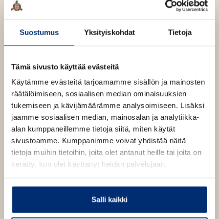
e
e
e
t
l
a
A
e
t
u
Suostumus
Yksityiskohdat
Tietoja
A
k
Mary Westmacott
u
e
k
a
Tämä sivusto käyttää evästeitä
e
a
Mary Westmacott on salanimi. Sen taa kätkeytyy
Käytämme evästeitä tarjoamamme sisällön ja mainosten
a
u
englantilaisen dekkarin kiistaton kuningatar Agatha
räätälöimiseen, sosiaalisen median ominaisuuksien
a
u
Christie (1890–1976), jonka teoksia on käännetty noin
tukemiseen ja kävijämäärämme analysoimiseen. Lisäksi
u
t
sadalle kielelle ja myyty yli kaksi miljardia kappaletta.
jaamme sosiaalisen median, mainosalan ja analytiikka-
u
e
Westmacott-nimimerkillä kirjoitetut teokset eivät ole
alan kumppaneillemme tietoja siitä, miten käytät
t
e
salapoliisiromaaneja, mutta Christie oli vertaansa vailla
sivustoamme. Kumppanimme voivat yhdistää näitä
e
n
myös psykologisen kaunokirjallisuuden taitajana ja
tietoja muihin tietoihin, joita olet antanut heille tai joita on
e
v
juonenkuljettajana.
kerätty, kun olet käyttänyt heidän palvelujaan.
n
ä
v
l
ä
i
Salli kaikki
l
l
i
e