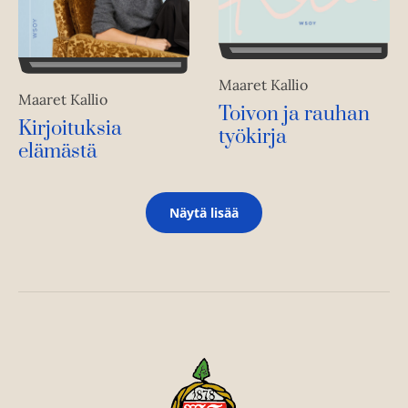
Maaret Kallio
Maaret Kallio
Toivon ja rauhan
Kirjoituksia
työkirja
elämästä
Näytä lisää