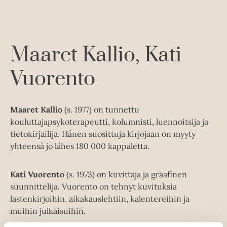
A
e
e
e
t
u
l
a
A
k
e
t
u
e
A
k
Maaret Kallio
Kati
a
u
e
a
k
Vuorento
a
u
e
a
u
a
u
t
a
u
Maaret Kallio
(s. 1977) on tunnettu
e
u
t
kouluttajapsykoterapeutti, kolumnisti, luennoitsija ja
e
u
e
tietokirjailija. Hänen suosittuja kirjojaan on myyty
n
t
e
yhteensä jo lähes 180 000 kappaletta.
v
e
n
ä
e
v
l
Kati Vuorento
(s. 1973) on kuvittaja ja graafinen
n
ä
i
suunnittelija. Vuorento on tehnyt kuvituksia
v
l
l
lastenkirjoihin, aikakauslehtiin, kalentereihin ja
ä
i
e
muihin julkaisuihin.
l
l
h
i