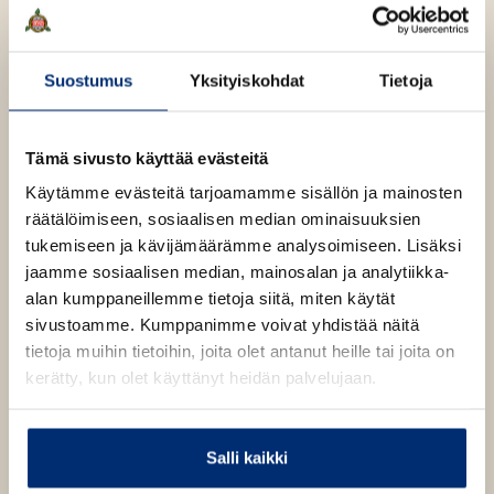
e
t
Maaret Kallio
l
h
e
e
t
e
Lue lisää tekijästä
M
h
Suostumus
Yksityiskohdat
Tietoja
e
n
a
t
e
a
e
r
n
e
e
Tämä sivusto käyttää evästeitä
t
n
K
Käytämme evästeitä tarjoamamme sisällön ja mainosten
a
räätälöimiseen, sosiaalisen median ominaisuuksien
l
O
O
l
tukemiseen ja kävijämäärämme analysoimiseen. Lisäksi
i
h
h
jaamme sosiaalisen median, mainosalan ja analytiikka-
o
i
i
alan kumppaneillemme tietoja siitä, miten käytät
t
t
sivustoamme. Kumppanimme voivat yhdistää näitä
a
a
tietoja muihin tietoihin, joita olet antanut heille tai joita on
k
k
kerätty, kun olet käyttänyt heidän palvelujaan.
u
u
v
v
a
a
Salli kaikki
t
t