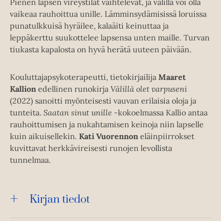
Pienen lapsen vireystilat vaihtelevat, ja välillä voi olla
vaikeaa rauhoittua unille. Lämminsydämisissä loruissa
punatulkkuisä hyräilee, kalaäiti keinuttaa ja
leppäkerttu suukottelee lapsensa unten maille. Turvan
tiukasta kapalosta on hyvä herätä uuteen päivään.
Kouluttajapsykoterapeutti, tietokirjailija
Maaret
Kallion
edellinen runokirja
Välillä olet varpuseni
(2022) sanoitti myönteisesti vauvan erilaisia oloja ja
tunteita.
Saatan sinut unille
-kokoelmassa Kallio antaa
rauhoittumisen ja nukahtamisen keinoja niin lapselle
kuin aikuisellekin.
Kati Vuorennon
eläinpiirrokset
kuvittavat herkkävireisesti runojen levollista
tunnelmaa.
Kirjan tiedot